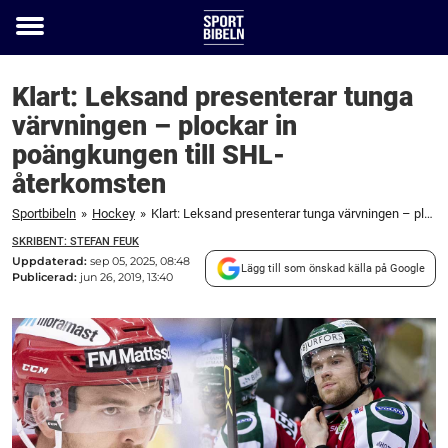
Toggle
menu
Klart: Leksand presenterar tunga
värvningen – plockar in
poängkungen till SHL-
återkomsten
Sportbibeln
»
Hockey
»
Klart: Leksand presenterar tunga värvningen – plockar in poängkungen till SHL-återkomsten
SKRIBENT: STEFAN FEUK
Uppdaterad:
sep 05, 2025, 08:48
Lägg till som önskad källa på Google
Publicerad:
jun 26, 2019, 13:40