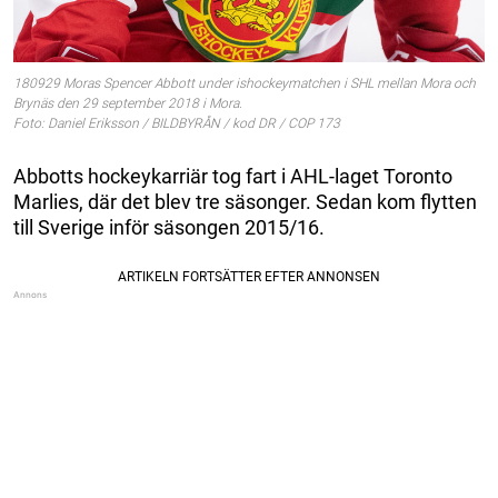
180929 Moras Spencer Abbott under ishockeymatchen i SHL mellan Mora och
Brynäs den 29 september 2018 i Mora.
Foto: Daniel Eriksson / BILDBYRÅN / kod DR / COP 173
Abbotts hockeykarriär tog fart i AHL-laget Toronto
Marlies, där det blev tre säsonger. Sedan kom flytten
till Sverige inför säsongen 2015/16.