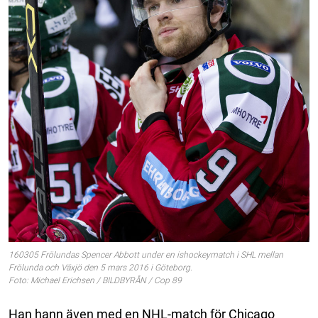
160305 Frölundas Spencer Abbott under en ishockeymatch i SHL mellan
Frölunda och Växjö den 5 mars 2016 i Göteborg.
Foto: Michael Erichsen / BILDBYRÅN / Cop 89
Han hann även med en NHL-match för Chicago