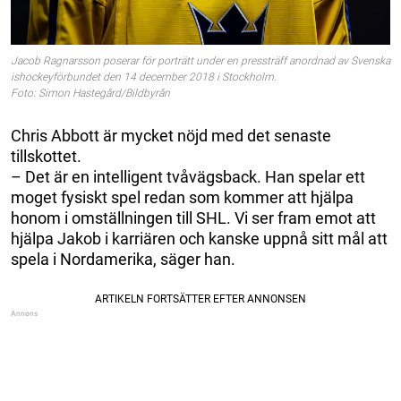
Jacob Ragnarsson poserar för porträtt under en pressträff anordnad av Svenska
ishockeyförbundet den 14 december 2018 i Stockholm.
Foto: Simon Hastegård/Bildbyrån
Chris Abbott är mycket nöjd med det senaste
tillskottet.
– Det är en intelligent tvåvägsback. Han spelar ett
moget fysiskt spel redan som kommer att hjälpa
honom i omställningen till SHL. Vi ser fram emot att
hjälpa Jakob i karriären och kanske uppnå sitt mål att
spela i Nordamerika, säger han.