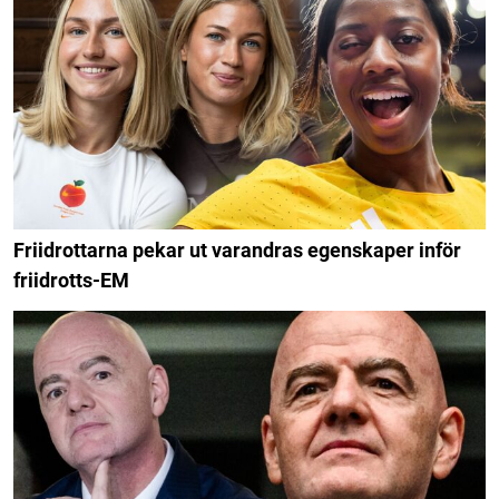
Friidrottarna pekar ut varandras egenskaper inför
friidrotts-EM