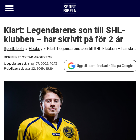
Toggle
menu
Klart: Legendarens son till SHL-
klubben – har skrivit på för 2 år
Sportbibeln
»
Hockey
»
Klart: Legendarens son till SHL-klubben – har skrivit på för 2 år
SKRIBENT: OSCAR ARONSSON
Uppdaterad:
maj 27, 2025, 10:13
Lägg till som önskad källa på Google
Publicerad:
apr 22, 2019, 16:19