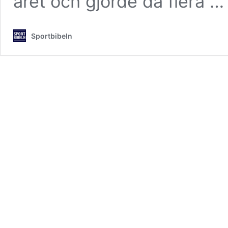
året och gjorde då flera 
Sportbibeln