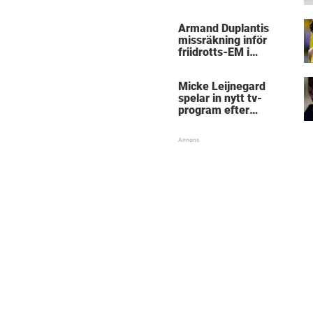
kritik
Armand Duplantis
missräkning inför
friidrotts-EM i
Birmingham
Micke Leijnegard
spelar in nytt tv-
program efter
Mästarnas mästare