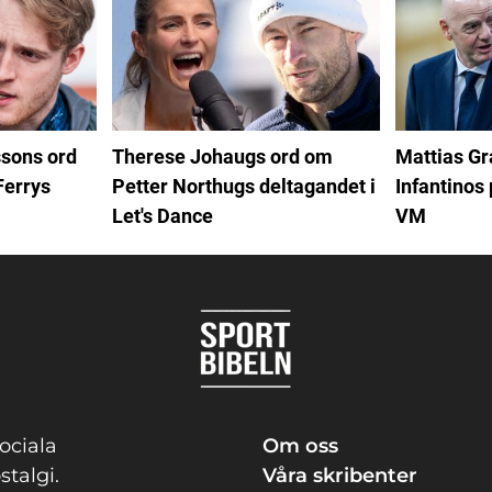
Therese Johaugs ord om
Mattias G
sons ord
Petter Northugs deltagandet i
Infantinos 
Ferrys
Let's Dance
VM
ociala
Om oss
stalgi.
Våra skribenter