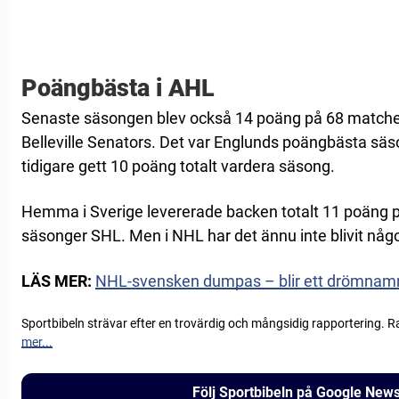
Poängbästa i AHL
Senaste säsongen blev också 14 poäng på 68 matche
Belleville Senators. Det var Englunds poängbästa säson
tidigare gett 10 poäng totalt vardera säsong.
Hemma i Sverige levererade backen totalt 11 poäng 
säsonger SHL. Men i NHL har det ännu inte blivit någ
LÄS MER:
NHL-svensken dumpas – blir ett drömnamn
Sportbibeln strävar efter en trovärdig och mångsidig rapportering. R
mer...
Följ Sportbibeln på Google New