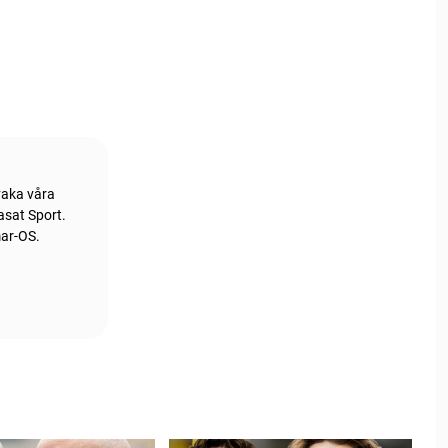
vaka våra
asat Sport.
mar-OS.