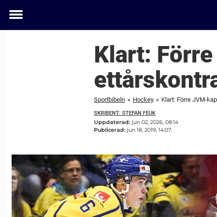
Toggle
menu
Klart: Förr
ettårskont
Sportbibeln
»
Hockey
»
Klart: Förre JVM-ka
SKRIBENT: STEFAN FEUK
Uppdaterad:
jun 02, 2026, 08:14
Publicerad:
jun 18, 2019, 14:07