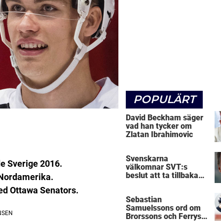
POPULÄRT
David Beckham säger
vad han tycker om
Zlatan Ibrahimovic
Svenskarna
e Sverige 2016.
välkomnar SVT:s
beslut att ta tillbaka
i Nordamerika.
Micke Leijnegard
ed Ottawa Senators.
Sebastian
Samuelssons ord om
Brorssons och Ferrys