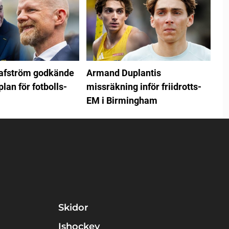
rafström godkände
Armand Duplantis
plan för fotbolls-
missräkning inför friidrotts-
EM i Birmingham
Skidor
Ishockey