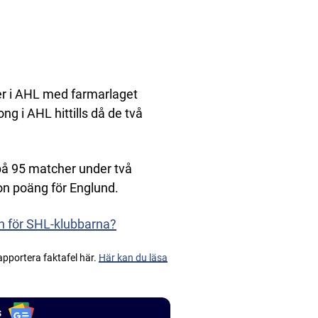
r i AHL med farmarlaget
g i AHL hittills då de två
på 95 matcher under två
on poäng för Englund.
 för SHL-klubbarna?
apportera faktafel här.
Här kan du läsa
s