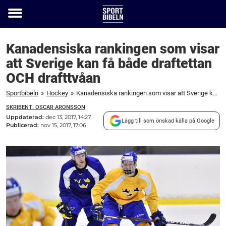
Toggle
menu
Kanadensiska rankingen som visar
att Sverige kan få både draftettan
OCH drafttvåan
Sportbibeln
»
Hockey
»
Kanadensiska rankingen som visar att Sverige kan få både draftettan OCH drafttvåan
SKRIBENT: OSCAR ARONSSON
Uppdaterad:
dec 13, 2017, 14:27
Lägg till som önskad källa på Google
Publicerad:
nov 15, 2017, 17:06