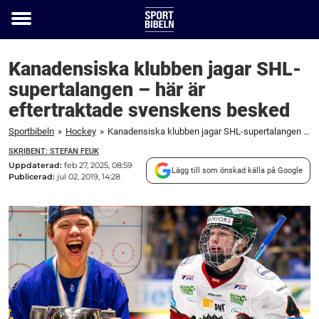
Toggle
menu
Kanadensiska klubben jagar SHL-
supertalangen – här är
eftertraktade svenskens besked
Sportbibeln
»
Hockey
»
Kanadensiska klubben jagar SHL-supertalangen – här är eftertraktade svenskens besked
SKRIBENT: STEFAN FEUK
Uppdaterad:
feb 27, 2025, 08:59
Lägg till som önskad källa på Google
Publicerad:
jul 02, 2019, 14:28