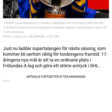
190428 Lucas Raymond of Sweden celebrates with the trophy after the IIHF
U18 World Championship final game between Sweden and Russia on April 28
in Örnsköldsvik.
Photo: Johan Löf / BILDBYRÅN / COP 230
Just nu laddar supertalangen för nästa säsong, som
kommer bli oerhört viktig för tonåringens framtid. 17-
åringens nya mål är att ta en ordinarie plats i
Frölundas A-lag och göra ett större avtryck i SHL.