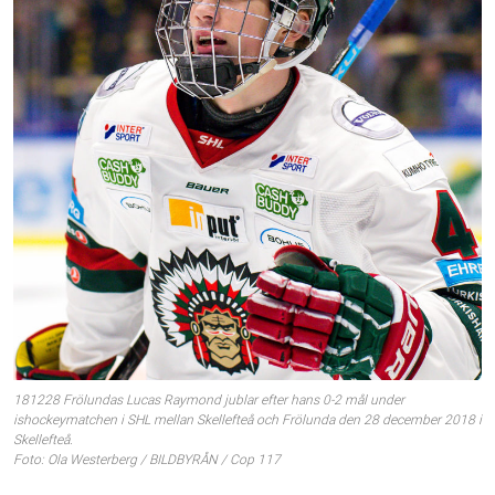
181228 Frölundas Lucas Raymond jublar efter hans 0-2 mål under
ishockeymatchen i SHL mellan Skellefteå och Frölunda den 28 december 2018 i
Skellefteå.
Foto: Ola Westerberg / BILDBYRÅN / Cop 117