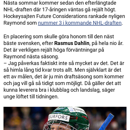
Nästa sommar kommer sedan den efterlängtade
NHL-draften där 17-åringen väntas gå rejält högt.
Hockeysajten Future Considerations rankade nyligen
Raymond som
nummer 3 i kommande NHL-draften
.
En placering som skulle göra honom till den näst
bäste svensken, efter
Rasmus Dahlin
, på hela nio år.
Det är verkligen rejält höga förväntningar på
Raymond nästa säsong.
– Jag påverkas faktiskt inte så mycket av det. Det är
så himla lång tid kvar trots allt. Men självklart är det
ett av målen, det är ju min draftsäsong som kommer
och jag vill gå så tidigt som möjligt. Då gäller det att
kunna leverera bra i klubblag och landslag, säger
unge löftet till tidningen.