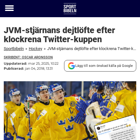
Toggle
menu
JVM-stjärnans dejtlöfte efter
klockrena Twitter-kuppen
Sportbibeln
»
Hockey
»
JVM-stjärnans dejtlöfte efter klockrena Twitter-kuppen
SKRIBENT: OSCAR ARONSSON
Uppdaterad:
mar 25, 2025, 10:22
Lägg till som önskad källa på Google
Publicerad:
jan 04, 2018, 13:31