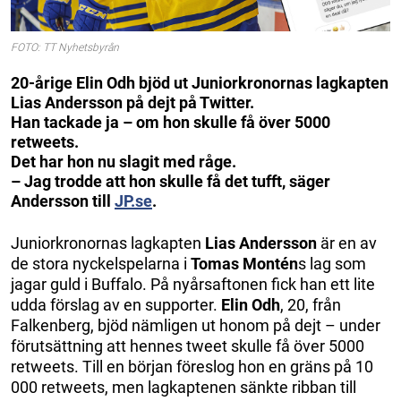
FOTO: TT Nyhetsbyrån
20-årige Elin Odh bjöd ut Juniorkronornas lagkapten
Lias Andersson på dejt på Twitter.
Han tackade ja – om hon skulle få över 5000
retweets.
Det har hon nu slagit med råge.
– Jag trodde att hon skulle få det tufft, säger
Andersson till
JP.se
.
Juniorkronornas lagkapten
Lias Andersson
är en av
de stora nyckelspelarna i
Tomas Montén
s lag som
jagar guld i Buffalo. På nyårsaftonen fick han ett lite
udda förslag av en supporter.
Elin Odh
, 20, från
Falkenberg, bjöd nämligen ut honom på dejt – under
förutsättning att hennes tweet skulle få över 5000
retweets. Till en början föreslog hon en gräns på 10
000 retweets, men lagkaptenen sänkte ribban till