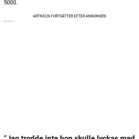
5000.
”Jag trodde inte hon skulle lyckas med