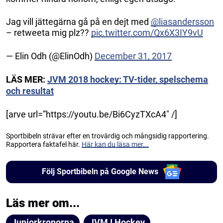
Jag vill jättegärna gå på en dejt med
@liasandersson
– retweeta mig plz??
pic.twitter.com/Qx6X3IY9vU
— Elin Odh (@ElinOdh)
December 31, 2017
LÄS MER:
JVM 2018 hockey: TV-tider, spelschema
och resultat
[arve url=”https://youtu.be/Bi6CyzTXcA4″ /]
Sportbibeln strävar efter en trovärdig och mångsidig rapportering.
Rapportera faktafel här.
Här kan du läsa mer...
Följ Sportbibeln på Google News
Läs mer om...
Juniorkronorna
JVM I Hockey