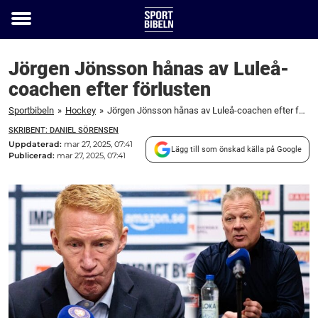
Toggle
menu
Jörgen Jönsson hånas av Luleå-
coachen efter förlusten
Sportbibeln
»
Hockey
»
Jörgen Jönsson hånas av Luleå-coachen efter förlusten
SKRIBENT: DANIEL SÖRENSEN
Uppdaterad:
mar 27, 2025, 07:41
Lägg till som önskad källa på Google
Publicerad:
mar 27, 2025, 07:41