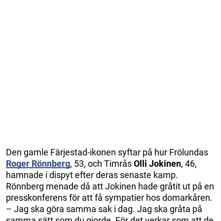
Den gamle Färjestad-ikonen syftar på hur Frölundas
Roger Rönnberg
, 53, och Timrås
Olli Jokinen
, 46,
hamnade i dispyt efter deras senaste kamp.
Rönnberg menade då att Jokinen hade gråtit ut på en
presskonferens för att få sympatier hos domarkåren.
– Jag ska göra samma sak i dag. Jag ska gråta på
samma sätt som du gjorde. För det verkar som att de