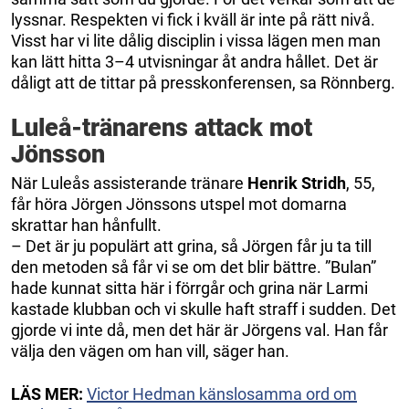
lyssnar. Respekten vi fick i kväll är inte på rätt nivå.
Visst har vi lite dålig disciplin i vissa lägen men man
kan lätt hitta 3–4 utvisningar åt andra hållet. Det är
dåligt att de tittar på presskonferensen, sa Rönnberg.
Luleå-tränarens attack mot
Jönsson
När Luleås assisterande tränare
Henrik Stridh
, 55,
får höra Jörgen Jönssons utspel mot domarna
skrattar han hånfullt.
– Det är ju populärt att grina, så Jörgen får ju ta till
den metoden så får vi se om det blir bättre. ”Bulan”
hade kunnat sitta här i förrgår och grina när Larmi
kastade klubban och vi skulle haft straff i sudden. Det
gjorde vi inte då, men det här är Jörgens val. Han får
välja den vägen om han vill, säger han.
LÄS MER:
Victor Hedman känslosamma ord om