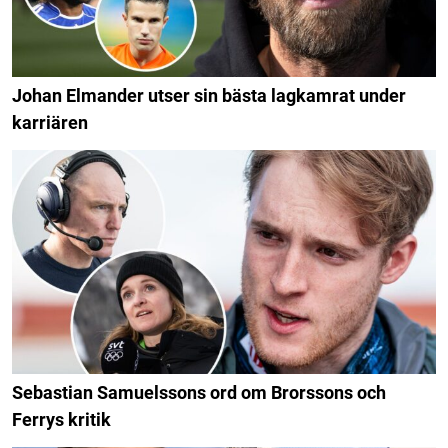
Johan Elmander utser sin bästa lagkamrat under
karriären
Sebastian Samuelssons ord om Brorssons och
Ferrys kritik