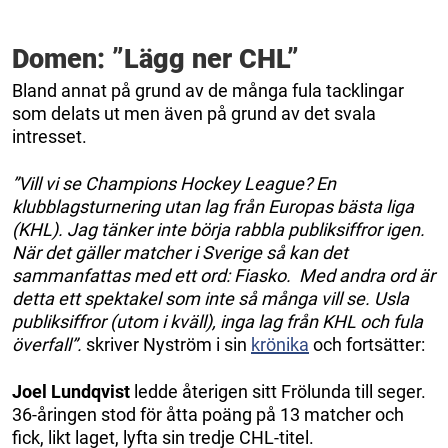
Domen: ”Lägg ner CHL”
Bland annat på grund av de många fula tacklingar
som delats ut men även på grund av det svala
intresset.
”Vill vi se Champions Hockey League? En
klubblagsturnering utan lag från Europas bästa liga
(KHL). Jag tänker inte börja rabbla publiksiffror igen.
När det gäller matcher i Sverige så kan det
sammanfattas med ett ord: Fiasko. Med andra ord är
detta ett spektakel som inte så många vill se. Usla
publiksiffror (utom i kväll), inga lag från KHL och fula
överfall”.
skriver Nyström i sin
krönika
och fortsätter:
Joel Lundqvist
ledde återigen sitt Frölunda till seger.
36-åringen stod för åtta poäng på 13 matcher och
fick, likt laget, lyfta sin tredje CHL-titel.