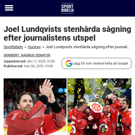
Toggle
menu
Joel Lundqvists stenhårda sågning
efter journalistens utspel
Sportbibeln
»
Hockey
»
Joel Lundqvists stenhårda sågning efter journalistens utspel
SKRIBENT: RASMUS SENATOR
Uppdaterad:
dec 11, 2025, 10:30
Lägg till som önskad källa på Google
Publicerad:
feb 06, 2019, 10:09