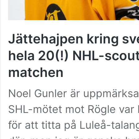
Jättehajpen kring s
hela 20(!) NHL-scout
matchen
Noel Gunler är uppmärksam
SHL-mötet mot Rögle var h
för att titta på Luleå-tala