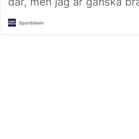
där, men jag är ganska b
Sportbibeln