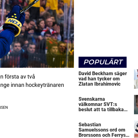
POPULÄRT
David Beckham säger
n första av två
vad han tycker om
Zlatan Ibrahimovic
länge innan hockeytränaren
Svenskarna
välkomnar SVT:s
beslut att ta tillbaka
Micke Leijnegard
Sebastian
Samuelssons ord om
Brorssons och Ferrys