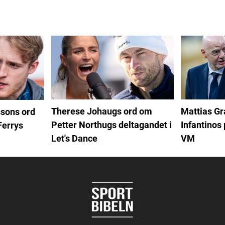
Therese Johaugs ord om
Mattias G
sons ord
Petter Northugs deltagandet i
Infantinos 
Ferrys
Let's Dance
VM