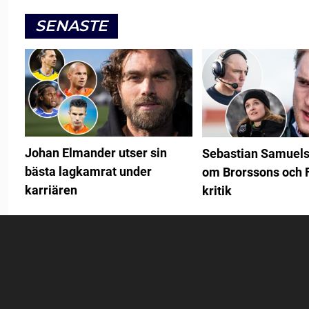
SENASTE
Johan Elmander utser sin
Sebastian Samuels
bästa lagkamrat under
om Brorssons och 
karriären
kritik