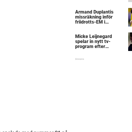
kritik
Armand Duplantis
missräkning inför
friidrotts-EM i
Birmingham
Micke Leijnegard
spelar in nytt tv-
program efter
Mästarnas mästare