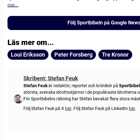
mer...
Följ Sportbibeln på Google New
Läs mer om...
Loui Eriksson
Peter Forsberg
Tre Kronor
Skribent: Stefan Feuk
Stefan Feuk
är redaktör, reporter och krönikör på
Sportbibe
största, svenska idrottsstjärnor i de populäraste idrotterna
För Sportbibelns räkning har Stefan bevakat flera stora mä
Följ Stefan Feuk på X
här
.
Följ Stefan Feuk på LinkedIn
här
.