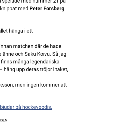
n
spelade med nummer 21 på
örknippat med
Peter Forsberg
llet hänga i ett
a innan matchen där de hade
länne och Saku Koivu. Så jag
 finns många legendariska
 häng upp deras tröjor i taket,
Eriksson, men ingen kommer att
bjuder på hockeygodis.