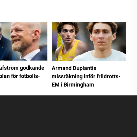
rafström godkände
Armand Duplantis
plan för fotbolls-
missräkning inför friidrotts-
EM i Birmingham