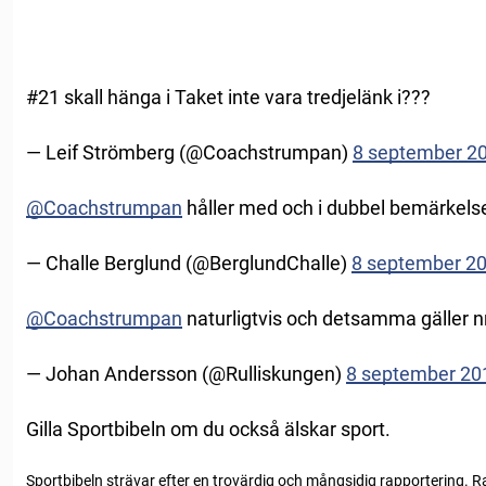
#21 skall hänga i Taket inte vara tredjelänk i???
— Leif Strömberg (@Coachstrumpan)
8 september 2
@Coachstrumpan
håller med och i dubbel bemärkels
— Challe Berglund (@BerglundChalle)
8 september 2
@Coachstrumpan
naturligtvis och detsamma gäller n
— Johan Andersson (@Rulliskungen)
8 september 20
Gilla Sportbibeln om du också älskar sport.
Sportbibeln strävar efter en trovärdig och mångsidig rapportering. R