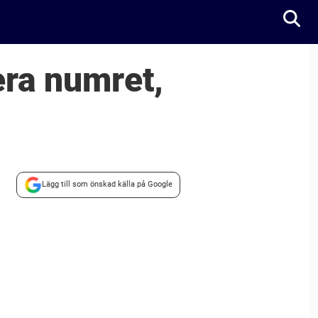
era numret,
Lägg till som önskad källa på Google