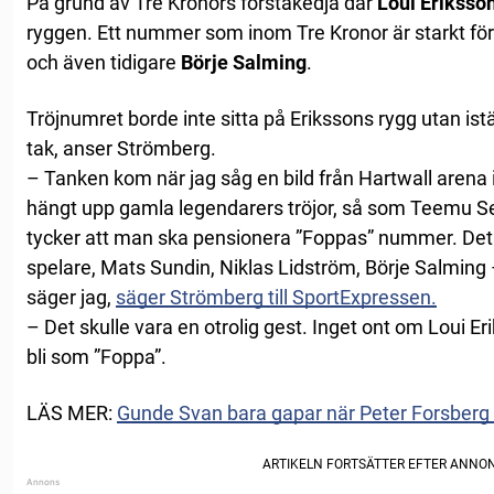
På grund av Tre Kronors förstakedja där
Loui Eriksso
ryggen. Ett nummer som inom Tre Kronor är starkt f
och även tidigare
Börje Salming
.
Tröjnumret borde inte sitta på Erikssons rygg utan istä
tak, anser Strömberg.
– Tanken kom när jag såg en bild från Hartwall aren
hängt upp gamla legendarers tröjor, så som Teemu Se
tycker att man ska pensionera ”Foppas” nummer. Det
spelare, Mats Sundin, Niklas Lidström, Börje Salming –
säger jag,
säger Strömberg till SportExpressen.
– Det skulle vara en otrolig gest. Inget ont om Loui 
bli som ”Foppa”.
LÄS MER:
Gunde Svan bara gapar när Peter Forsberg 