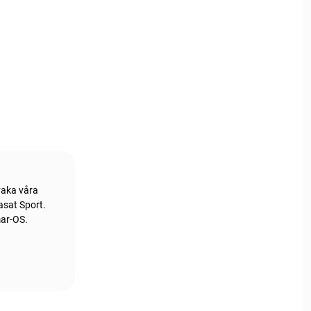
vaka våra
asat Sport.
mar-OS.