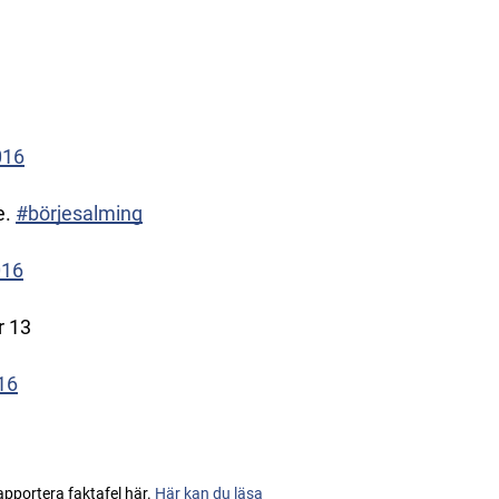
016
e.
#börjesalming
016
r 13
16
apportera faktafel här.
Här kan du läsa