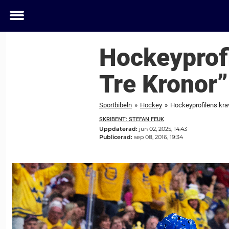
Toggle
menu
Hockeyprofi
Tre Kronor”
Sportbibeln
»
Hockey
»
Hockeyprofilens kra
SKRIBENT: STEFAN FEUK
Uppdaterad:
jun 02, 2025, 14:43
Publicerad:
sep 08, 2016, 19:34