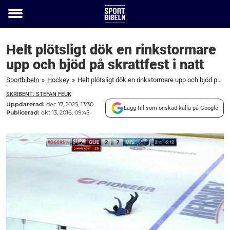
Toggle
menu
Helt plötsligt dök en rinkstormare
upp och bjöd på skrattfest i natt
Sportbibeln
»
Hockey
»
Helt plötsligt dök en rinkstormare upp och bjöd på skrattfest i natt
SKRIBENT: STEFAN FEUK
Uppdaterad:
dec 17, 2025, 13:30
Lägg till som önskad källa på Google
Publicerad:
okt 13, 2016, 09:45