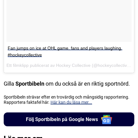
Fan jumps on ice at OHL game, fans and players laughing.
#hockeycollective
Ett filmklipp publicerat av Hockey Collective (@hockeycollective)
Ok
Gilla
Sportbibeln
om du också är en riktig sportnörd.
Sportbibeln strävar efter en trovärdig och mångsidig rapportering.
Rapportera faktafel här.
Här kan du läsa mer...
Följ Sportbibeln på Google News