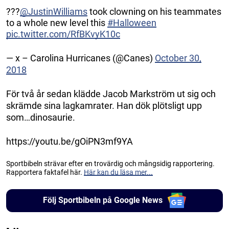
???
@JustinWilliams
took clowning on his teammates
to a whole new level this
#Halloween
pic.twitter.com/RfBKvyK10c
— x – Carolina Hurricanes (@Canes)
October 30,
2018
För två år sedan klädde Jacob Markström ut sig och
skrämde sina lagkamrater. Han dök plötsligt upp
som…dinosaurie.
https://youtu.be/gOiPN3mf9YA
Sportbibeln strävar efter en trovärdig och mångsidig rapportering.
Rapportera faktafel här.
Här kan du läsa mer...
Följ Sportbibeln på Google News