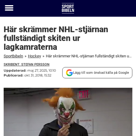
Toggle
menu
Här skrämmer NHL-stjärnan
fullständigt skiten ur
lagkamraterna
Sportbibeln
»
Hockey
»
Här skrämmer NHL-stjärnan fullständigt skiten ur lagkamraterna
SKRIBENT: STEFAN PERSSON
Uppdaterad:
maj 27, 2025, 10:10
Lägg till som önskad källa på Google
Publicerad:
okt 31, 2018, 15:32