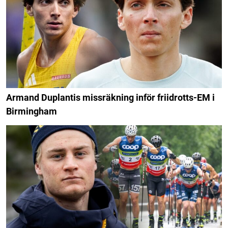
Armand Duplantis missräkning inför friidrotts-EM i
Birmingham