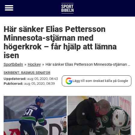
Toggle
menu
Här sänker Elias Pettersson
Minnesota-stjärnan med
högerkrok – får hjälp att lämna
isen
Sportbibeln
»
Hockey
»
Här sänker Elias Pettersson Minnesota-stjärnan med högerkrok – får hjälp att lämna isen
SKRIBENT: RASMUS SENATOR
Uppdaterad:
aug 05, 2020, 08:43
Lägg till som önskad källa på Google
Publicerad:
aug 05, 2020, 08:39