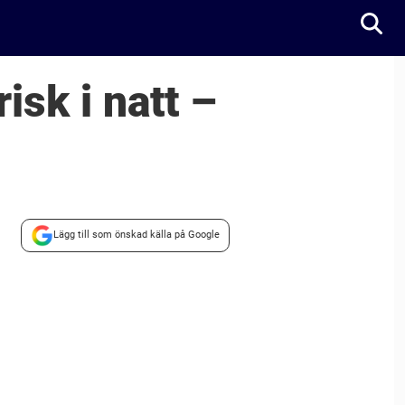
isk i natt –
Lägg till som önskad källa på Google