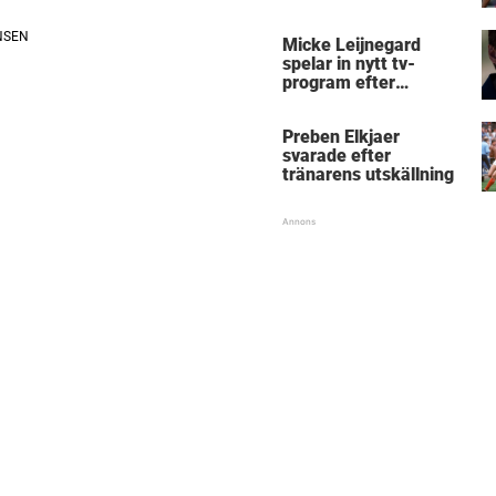
Micke Leijnegard
spelar in nytt tv-
program efter
Mästarnas mästare
Preben Elkjaer
svarade efter
tränarens utskällning