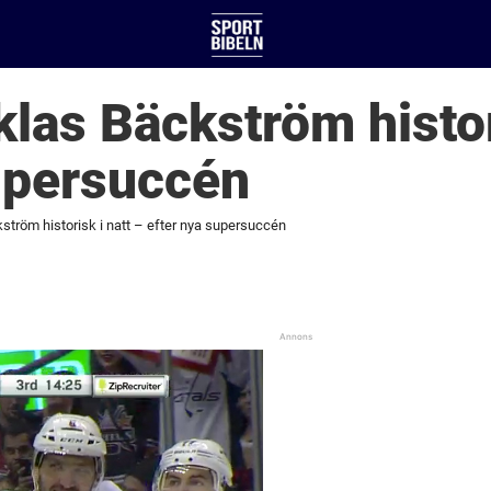
klas Bäckström histor
upersuccén
kström historisk i natt – efter nya supersuccén