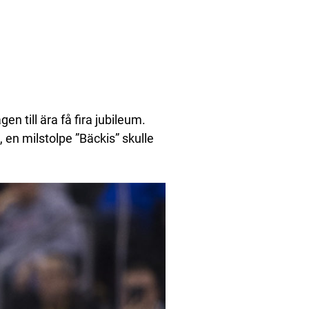
en till ära få fira jubileum.
 en milstolpe ”Bäckis” skulle