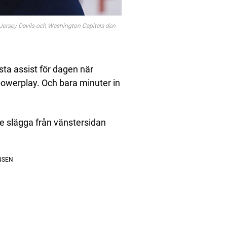
ersey Devils och Washington Capitals den
sta assist för dagen när
powerplay. Och bara minuter in
de slägga från vänstersidan