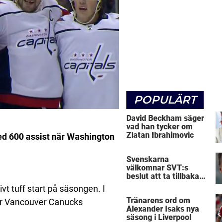
POPULÄRT
David Beckham säger
vad han tycker om
Zlatan Ibrahimovic
ed 600 assist när Washington
Svenskarna
välkomnar SVT:s
beslut att ta tillbaka
Micke Leijnegard
vt tuff start på säsongen. I
Tränarens ord om
när Vancouver Canucks
Alexander Isaks nya
säsong i Liverpool