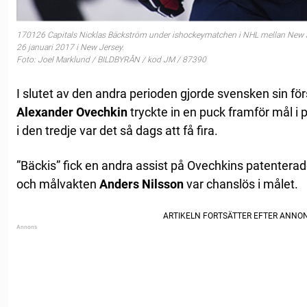
170126 Capitals Nicklas Bäckström under ishockeymatchen i NHL mellan New J
26 januari 2017 i New Jersey.
Foto: Joel Marklund / BILDBYRÅN / kod JM / 87390
I slutet av den andra perioden gjorde svensken sin för
Alexander Ovechkin
tryckte in en puck framför mål i 
i den tredje var det så dags att få fira.
”Bäckis” fick en andra assist på Ovechkins patentera
och målvakten
Anders Nilsson
var chanslös i målet.