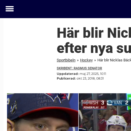
Toggle
menu
Här blir Nic
efter nya s
Sportbibeln
»
Hockey
»
Här blir Nicklas Bäc
SKRIBENT: RASMUS SENATOR
Uppdaterad:
maj 27, 2025, 10:11
Publicerad:
okt 23, 2018, 08:31