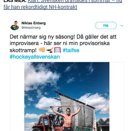
LÄS MER:
Klart: Svensken draftades i sommar – nu
får han rekordtidigt NH-kontrakt