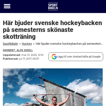
Toggle
menu
Här bjuder svenske hockeybacken
på semesterns skönaste
skotträning
Sportbibeln
»
Hockey
»
Här bjuder svenske hockeybacken på semesterns skönaste skotträning
SKRIBENT: ALOK SEDELL
Uppdaterad:
mar 21, 2025, 12:10
Lägg till som önskad källa på Google
Publicerad:
jul 17, 2017, 09:37