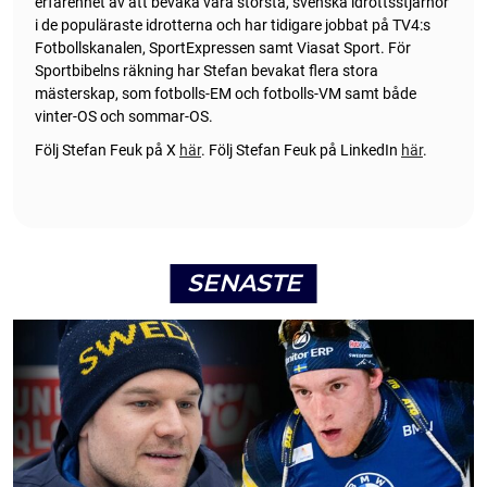
erfarenhet av att bevaka våra största, svenska idrottsstjärnor
i de populäraste idrotterna och har tidigare jobbat på TV4:s
Fotbollskanalen, SportExpressen samt Viasat Sport. För
Sportbibelns räkning har Stefan bevakat flera stora
mästerskap, som fotbolls-EM och fotbolls-VM samt både
vinter-OS och sommar-OS.
Följ Stefan Feuk på X
här
.
Följ Stefan Feuk på LinkedIn
här
.
SENASTE