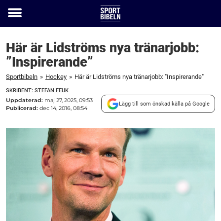
Toggle
menu
Här är Lidströms nya tränarjobb:
”Inspirerande”
Sportbibeln
»
Hockey
»
Här är Lidströms nya tränarjobb: "Inspirerande"
SKRIBENT: STEFAN FEUK
Uppdaterad:
maj 27, 2025, 09:53
Lägg till som önskad källa på Google
Publicerad:
dec 14, 2016, 08:54