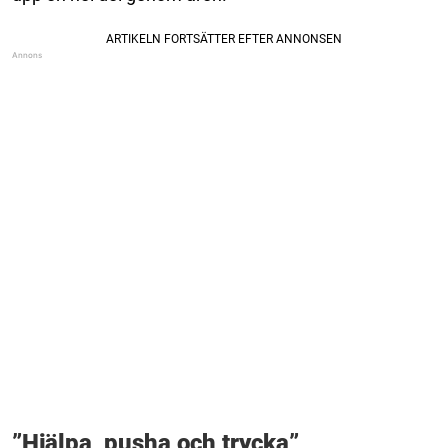
”Hjälpa, pusha och trycka”