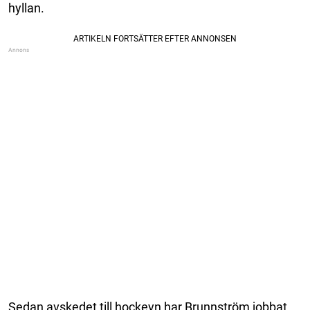
hyllan.
Sedan avskedet till hockeyn har Brunnström jobbat