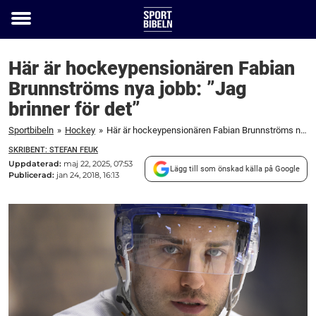
Toggle
menu
Här är hockeypensionären Fabian
Brunnströms nya jobb: ”Jag
brinner för det”
Sportbibeln
»
Hockey
»
Här är hockeypensionären Fabian Brunnströms nya jobb: "Jag brinner för det"
SKRIBENT: STEFAN FEUK
Uppdaterad:
maj 22, 2025, 07:53
Lägg till som önskad källa på Google
Publicerad:
jan 24, 2018, 16:13