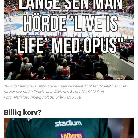
180408 Interiör av Malmö Arena under semifinal 4 i SM-slutspelet i ishockey
mellan Malmö Redhawks och Växjö den 8 april 2018 i Malmö.
Foto: Mathilda Ahlberg / BILDBYRÅN / Cop 178
Billig korv?