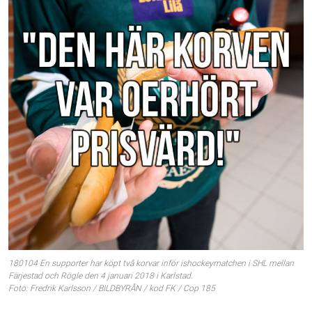
180104 En supporter har köpt två korvar inför ishockeymatchen i SHL mellan
Färjestad och Rögle den 4 januari 2018 i Karlstad.
Foto: Fredrik Karlsson / BILDBYRÅN / kod FK / Cop 185