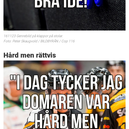
161123 Genrebild på klappor på stolar.
Foto: Peter Skaugvold / BILDBYRÅN / Cop 116
Hård men rättvis