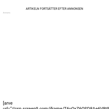
[arve
url=”//csp.screen9.com/iframe/T6vOxZ6QSD8Ae6V