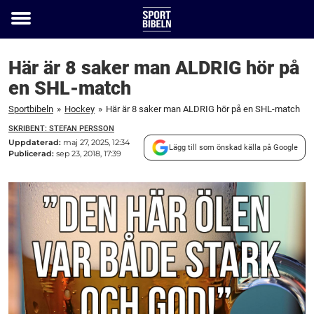
Toggle
menu
Här är 8 saker man ALDRIG hör på
en SHL-match
Sportbibeln
»
Hockey
»
Här är 8 saker man ALDRIG hör på en SHL-match
SKRIBENT: STEFAN PERSSON
Uppdaterad:
maj 27, 2025, 12:34
Lägg till som önskad källa på Google
Publicerad:
sep 23, 2018, 17:39