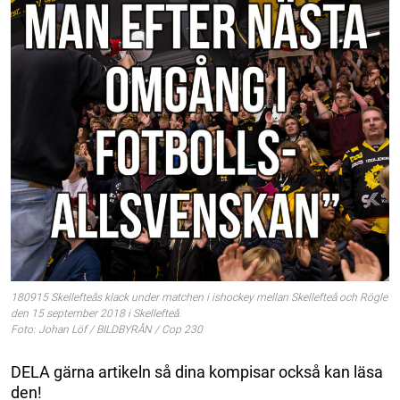
180915 Skellefteås klack under matchen i ishockey mellan Skellefteå och Rögle
den 15 september 2018 i Skellefteå.
Foto: Johan Löf / BILDBYRÅN / Cop 230
DELA gärna artikeln så dina kompisar också kan läsa
den!