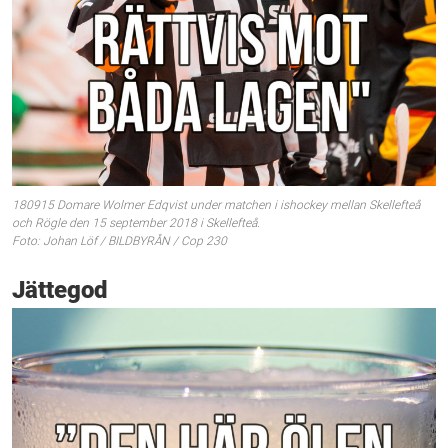
180915 Domare Wolmer Edqvist under matchen i ishockey mellan Skellefteå
och Rögle den 15 september 2018 i Skellefteå.
Foto: Johan Löf / BILDBYRÅN / Cop 230
Jättegod