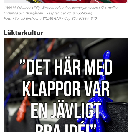
180915 Frölundas Filip Westerlund under ishockeymatchen i SHL mellan
Frölunda och Djurgården 15 september 2018 i Göteborg.
Foto: Michael Erichsen / BILDBYRÅN / Cop 89 / 57999_379
Läktarkultur