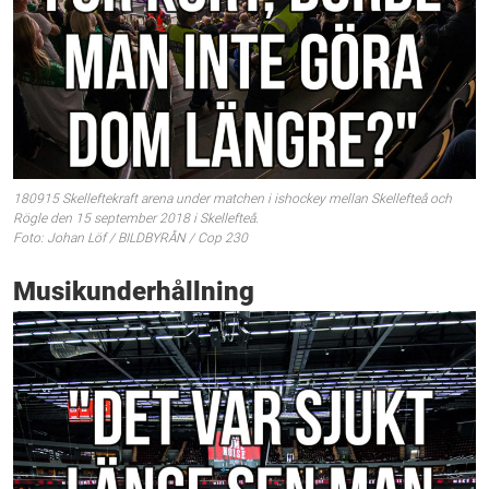
180915 Skelleftekraft arena under matchen i ishockey mellan Skellefteå och
Rögle den 15 september 2018 i Skellefteå.
Foto: Johan Löf / BILDBYRÅN / Cop 230
Musikunderhållning