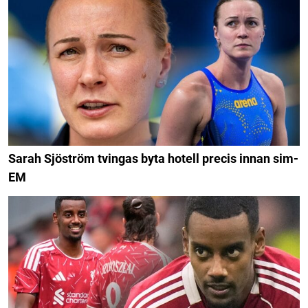
Sarah Sjöström tvingas byta hotell precis innan sim-
EM