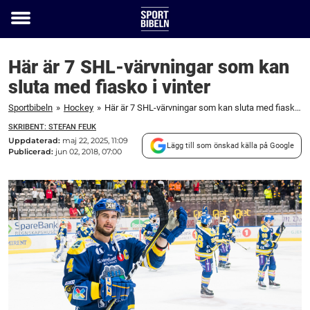
Toggle
menu
Här är 7 SHL-värvningar som kan
sluta med fiasko i vinter
Sportbibeln
»
Hockey
»
Här är 7 SHL-värvningar som kan sluta med fiasko i vinter
SKRIBENT: STEFAN FEUK
Uppdaterad:
maj 22, 2025, 11:09
Lägg till som önskad källa på Google
Publicerad:
jun 02, 2018, 07:00