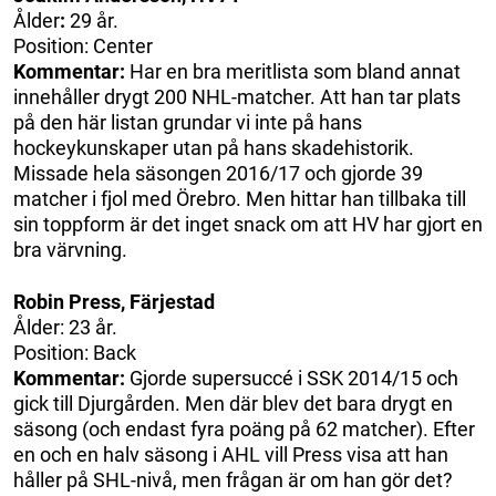
Ålder
:
29 år.
Position: Center
Kommentar:
Har en bra meritlista som bland annat
innehåller drygt 200 NHL-matcher. Att han tar plats
på den här listan grundar vi inte på hans
hockeykunskaper utan på hans skadehistorik.
Missade hela säsongen 2016/17 och gjorde 39
matcher i fjol med Örebro. Men hittar han tillbaka till
sin toppform är det inget snack om att HV har gjort en
bra värvning.
Robin Press, Färjestad
Ålder: 23 år.
Position: Back
Kommentar:
Gjorde supersuccé i SSK 2014/15 och
gick till Djurgården. Men där blev det bara drygt en
säsong (och endast fyra poäng på 62 matcher). Efter
en och en halv säsong i AHL vill Press visa att han
håller på SHL-nivå, men frågan är om han gör det?