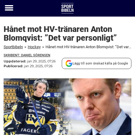
Toggle
menu
Hånet mot HV-tränaren Anton
Blomqvist: ”Det var personligt”
Sportbibeln
»
Hockey
»
Hånet mot HV-tränaren Anton Blomqvist: ”Det var personligt”
SKRIBENT: DANIEL SÖRENSEN
Uppdaterad:
jan 29, 2025, 07:26
Lägg till som önskad källa på Google
Publicerad:
jan 29, 2025, 07:26