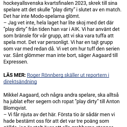
hockeyallsvenska kvartsfinalen 2023, skrek till sina
spelare att det skulle ”play dirty” i slutet av en match.
Det har inte Modo-spelarna glömt.
– Jag vet inte, hela laget har lite skoj med det där
”play dirty” från tiden han var i AIK. Vi har använt det
som bränsle för vår grupp, att vi ska vara tuffa att
spela mot. Det var personligt. Vi har en tajt grupp
som var med redan då. Vi vet om hur tuff den serien
var. Sånt glömmer man inte bort, säger Aagaard till
Expressen.
LÄS MER:
Roger Rönnberg skäller ut reportern i
direktsändning
Mikkel Aagaard, och några andra spelare, ska alltså
ha jublat efter segern och ropat ”play dirty” till Anton
Blomqvist.
– Vi får njuta av det här. Första tio är sådär men vi
hade bestämt oss för att det var tre poäng som