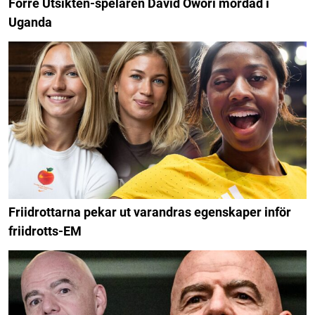
Förre Utsikten-spelaren David Owori mördad i
Uganda
Friidrottarna pekar ut varandras egenskaper inför
friidrotts-EM