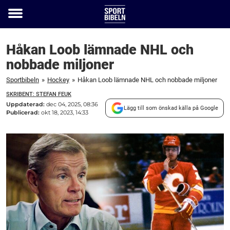
Toggle
menu
Håkan Loob lämnade NHL och
nobbade miljoner
Sportbibeln
»
Hockey
»
Håkan Loob lämnade NHL och nobbade miljoner
SKRIBENT: STEFAN FEUK
Uppdaterad:
dec 04, 2025, 08:36
Lägg till som önskad källa på Google
Publicerad:
okt 18, 2023, 14:33