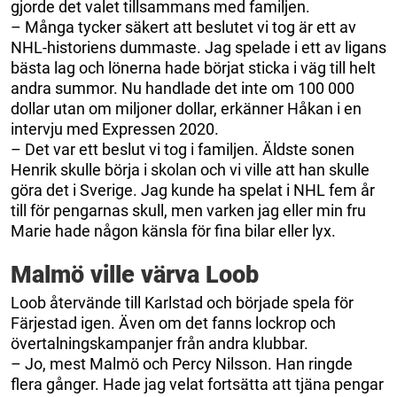
gjorde det valet tillsammans med familjen.
– Många tycker säkert att beslutet vi tog är ett av
NHL-historiens dummaste. Jag spelade i ett av ligans
bästa lag och lönerna hade börjat sticka i väg till helt
andra summor. Nu handlade det inte om 100 000
dollar utan om miljoner dollar, erkänner Håkan i en
intervju med Expressen 2020.
– Det var ett beslut vi tog i familjen. Äldste sonen
Henrik skulle börja i skolan och vi ville att han skulle
göra det i Sverige. Jag kunde ha spelat i NHL fem år
till för pengarnas skull, men varken jag eller min fru
Marie hade någon känsla för fina bilar eller lyx.
Malmö ville värva Loob
Loob återvände till Karlstad och började spela för
Färjestad igen. Även om det fanns lockrop och
övertalningskampanjer från andra klubbar.
– Jo, mest Malmö och Percy Nilsson. Han ringde
flera gånger. Hade jag velat fortsätta att tjäna pengar