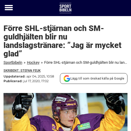
Toggle
menu
Förre SHL-stjärnan och SM-
guldhjälten blir nu
landslagstränare: ”Jag är mycket
glad”
Sportbibeln
»
Hockey
»
Förre SHL-stjärnan och SM-guldhjälten blir nu landslagstränare: "Jag är mycket glad"
SKRIBENT: STEFAN FEUK
Uppdaterad:
apr 04, 2025, 10:58
Lägg till som önskad källa på Google
Publicerad:
jul 17, 2020, 17:02