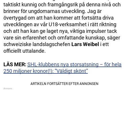
taktiskt kunnig och framgångsrik på denna nivå och
brinner för ungdomarnas utveckling. Jag är
övertygad om att han kommer att fortsätta driva
utvecklingen av vår U18-verksamhet i rätt riktning
och att han kan ge laget nya, viktiga impulser tack
vare sin erfarenhet och omfattande kunskap, säger
schweiziske landslagschefen
Lars Weibel
i ett
officiellt uttalande.
LÄS MER:
SHL-klubbens nya storsatsning – för hela
250 miljoner kronor(!): ”Väldigt skönt”