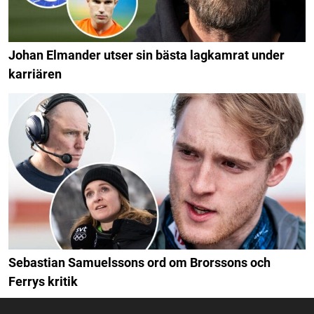
Johan Elmander utser sin bästa lagkamrat under
karriären
Sebastian Samuelssons ord om Brorssons och
Ferrys kritik