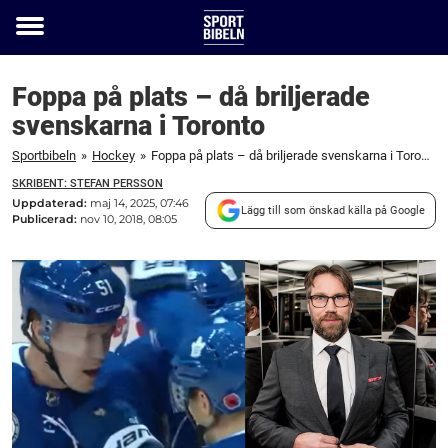
Toggle
menu
Foppa på plats – då briljerade
svenskarna i Toronto
Sportbibeln
»
Hockey
»
Foppa på plats – då briljerade svenskarna i Toronto
SKRIBENT: STEFAN PERSSON
Uppdaterad:
maj 14, 2025, 07:46
Lägg till som önskad källa på Google
Publicerad:
nov 10, 2018, 08:05