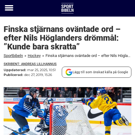
Toggle
menu
Finska stjärnans oväntade ord –
efter Nils Höglanders drömmål:
”Kunde bara skratta”
Sportbibeln
»
Hockey
»
Finska stjärnans oväntade ord – efter Nils Höglanders drömmål: ”Kunde bara skratta”
SKRIBENT: ANDREAS LILLHANNUS
Uppdaterad:
mar 25, 2025, 10:51
Lägg till som önskad källa på Google
Publicerad:
dec 27, 2019, 15:26