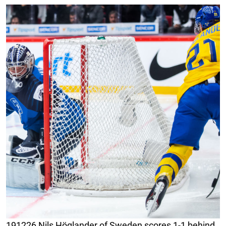
191226 Nils Höglander of Sweden scores 1-1 behind