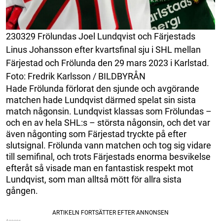
230329 Frölundas Joel Lundqvist och Färjestads
Linus Johansson efter kvartsfinal sju i SHL mellan
Färjestad och Frölunda den 29 mars 2023 i Karlstad.
Foto: Fredrik Karlsson / BILDBYRÅN
Hade Frölunda förlorat den sjunde och avgörande
matchen hade Lundqvist därmed spelat sin sista
match någonsin. Lundqvist klassas som Frölundas –
och en av hela SHL:s – största någonsin, och det var
även någonting som Färjestad tryckte på efter
slutsignal. Frölunda vann matchen och tog sig vidare
till semifinal, och trots Färjestads enorma besvikelse
efteråt så visade man en fantastisk respekt mot
Lundqvist, som man alltså mött för allra sista
gången.