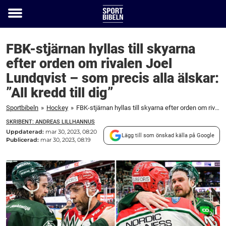
Toggle
menu
FBK-stjärnan hyllas till skyarna
efter orden om rivalen Joel
Lundqvist – som precis alla älskar:
”All kredd till dig”
Sportbibeln
»
Hockey
»
FBK-stjärnan hyllas till skyarna efter orden om rivalen Joel Lundqvist – som precis alla älskar: ”All kredd till dig”
SKRIBENT: ANDREAS LILLHANNUS
Uppdaterad:
mar 30, 2023, 08:20
Lägg till som önskad källa på Google
Publicerad:
mar 30, 2023, 08:19