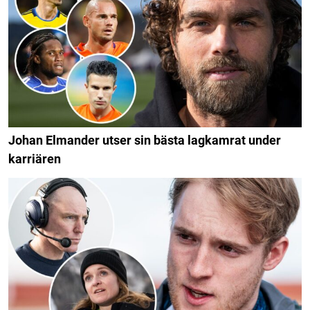
Johan Elmander utser sin bästa lagkamrat under
karriären