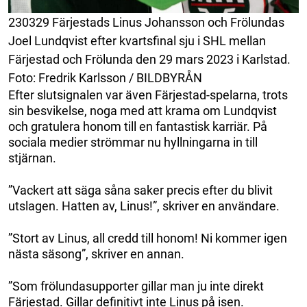
230329 Färjestads Linus Johansson och Frölundas
Joel Lundqvist efter kvartsfinal sju i SHL mellan
Färjestad och Frölunda den 29 mars 2023 i Karlstad.
Foto: Fredrik Karlsson / BILDBYRÅN
Efter slutsignalen var även Färjestad-spelarna, trots
sin besvikelse, noga med att krama om Lundqvist
och gratulera honom till en fantastisk karriär. På
sociala medier strömmar nu hyllningarna in till
stjärnan.
”Vackert att säga såna saker precis efter du blivit
utslagen. Hatten av, Linus!”, skriver en användare.
”Stort av Linus, all credd till honom! Ni kommer igen
nästa säsong”, skriver en annan.
”Som frölundasupporter gillar man ju inte direkt
Färjestad. Gillar definitivt inte Linus på isen.