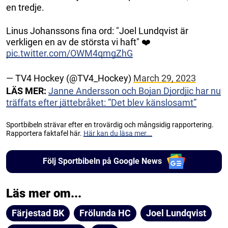
en tredje.
Linus Johanssons fina ord: "Joel Lundqvist är
verkligen en av de största vi haft" ❤️
pic.twitter.com/OWM4qmgZhG
— TV4 Hockey (@TV4_Hockey)
March 29, 2023
LÄS MER:
Janne Andersson och Bojan Djordjic har nu
träffats efter jättebråket: ”Det blev känslosamt”
Sportbibeln strävar efter en trovärdig och mångsidig rapportering.
Rapportera faktafel här.
Här kan du läsa mer...
Följ Sportbibeln på Google News
Läs mer om...
Färjestad BK
Frölunda HC
Joel Lundqvist