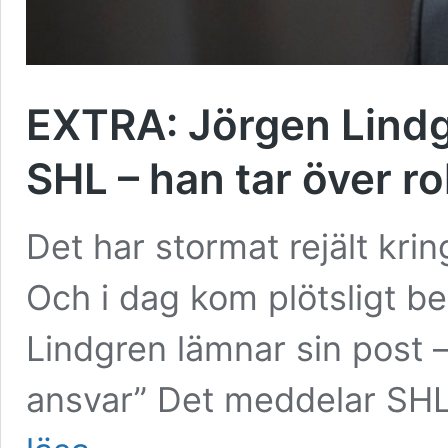
EXTRA: Jörgen Lindg
SHL – han tar över ro
Det har stormat rejält kr
Och i dag kom plötsligt b
Lindgren lämnar sin post 
ansvar” Det meddelar SHL
EXTRA: