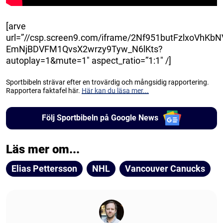
[arve
url=”//csp.screen9.com/iframe/2Nf951butFzlxoVhKb
EmNjBDVFM1QvsX2wrzy9Tyw_N6lKts?
autoplay=1&mute=1″ aspect_ratio=”1:1″ /]
Sportbibeln strävar efter en trovärdig och mångsidig rapportering.
Rapportera faktafel här.
Här kan du läsa mer...
Följ Sportbibeln på Google News
Läs mer om...
Elias Pettersson
NHL
Vancouver Canucks