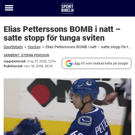
Toggle
menu
Elias Petterssons BOMB i natt –
satte stopp för tunga sviten
Sportbibeln
»
Hockey
»
Elias Petterssons BOMB i natt – satte stopp för tunga sviten
SKRIBENT: STEFAN PERSSON
Uppdaterad:
maj 27, 2025, 12:34
Lägg till som önskad källa på Google
Publicerad:
nov 18, 2018, 06:16