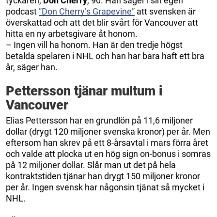
tyckaren,
Don Cherry
, 90. Han säger i sin egen
podcast
”Don Cherry’s Grapevine”
att svensken är
överskattad och att det blir svårt för Vancouver att
hitta en ny arbetsgivare åt honom.
– Ingen vill ha honom. Han är den tredje högst
betalda spelaren i NHL och han har bara haft ett bra
år, säger han.
Pettersson tjänar multum i
Vancouver
Elias Pettersson har en grundlön på 11,6 miljoner
dollar (drygt 120 miljoner svenska kronor) per år. Men
eftersom han skrev på ett 8-årsavtal i mars förra året
och valde att plocka ut en hög sign on-bonus i somras
på 12 miljoner dollar. Slår man ut det på hela
kontraktstiden tjänar han drygt 150 miljoner kronor
per år. Ingen svensk har någonsin tjänat så mycket i
NHL.