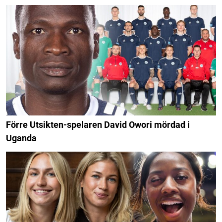
Förre Utsikten-spelaren David Owori mördad i
Uganda