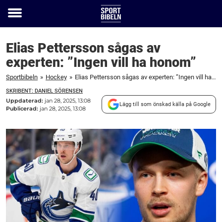
Toggle
menu
Elias Pettersson sågas av
experten: ”Ingen vill ha honom”
Sportbibeln
»
Hockey
»
Elias Pettersson sågas av experten: ”Ingen vill ha honom”
SKRIBENT: DANIEL SÖRENSEN
Uppdaterad:
jan 28, 2025, 13:08
Lägg till som önskad källa på Google
Publicerad:
jan 28, 2025, 13:08