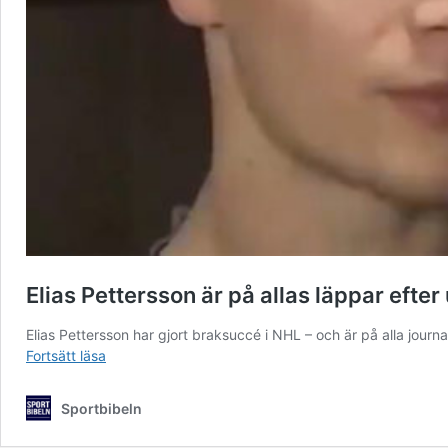
Elias Pettersson är på allas läppar efter
Elias Pettersson har gjort braksuccé i NHL – och är på alla journa
Elias
Fortsätt läsa
Pettersson
är
Sportbibeln
på
allas