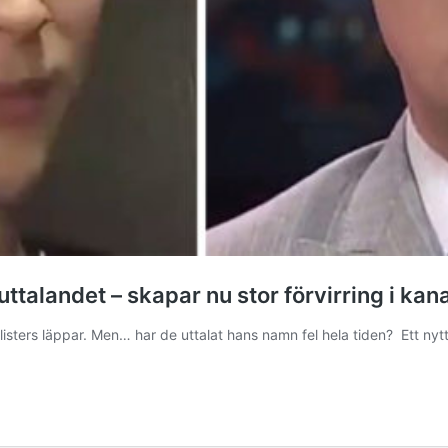
 uttalandet – skapar nu stor förvirring i ka
listers läppar. Men… har de uttalat hans namn fel hela tiden? Ett nytt