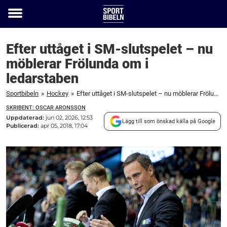
Toggle
menu
Efter uttåget i SM-slutspelet – nu
möblerar Frölunda om i
ledarstaben
Sportbibeln
»
Hockey
»
Efter uttåget i SM-slutspelet – nu möblerar Frölunda om i ledarstaben
SKRIBENT: OSCAR ARONSSON
Uppdaterad:
jun 02, 2026, 12:53
Lägg till som önskad källa på Google
Publicerad:
apr 05, 2018, 17:04