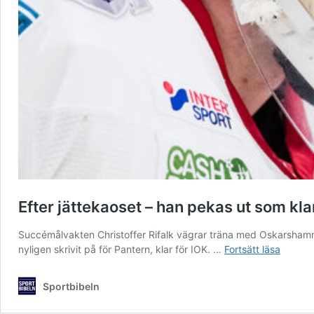
Efter jättekaoset – han pekas ut som kla
Succémålvakten Christoffer Rifalk vägrar träna med Oskarshamn o
Efter
nyligen skrivit på för Pantern, klar för IOK. …
Fortsätt läsa
jätteka
–
Sportbibeln
han
pekas