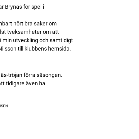
r Brynäs för spel i
enbart hört bra saker om
elst tveksamheter om att
g i min utveckling och samtidigt
Nilsson till klubbens hemsida.
näs-tröjan förra säsongen.
att tidigare även ha