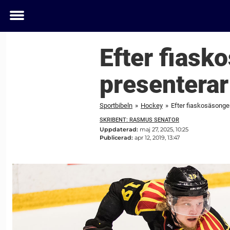
Toggle
menu
Efter fiask
presenterar 
Sportbibeln
»
Hockey
»
Efter fiaskosäsongen
SKRIBENT: RASMUS SENATOR
Uppdaterad:
maj 27, 2025, 10:25
Publicerad:
apr 12, 2019, 13:47