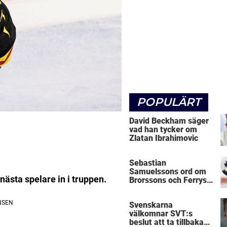
POPULÄRT
David Beckham säger
vad han tycker om
Zlatan Ibrahimovic
Sebastian
Samuelssons ord om
ästa spelare in i truppen.
Brorssons och Ferrys
kritik
Svenskarna
välkomnar SVT:s
beslut att ta tillbaka