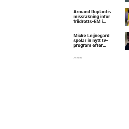
Micke Leijnegard
Armand Duplantis
missräkning inför
friidrotts-EM i
Birmingham
Micke Leijnegard
spelar in nytt tv-
program efter
Mästarnas mästare