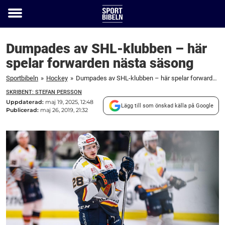
Toggle
menu
Dumpades av SHL-klubben – här
spelar forwarden nästa säsong
Sportbibeln
»
Hockey
»
Dumpades av SHL-klubben – här spelar forwarden nästa säsong
SKRIBENT: STEFAN PERSSON
Uppdaterad:
maj 19, 2025, 12:48
Lägg till som önskad källa på Google
Publicerad:
maj 26, 2019, 21:32