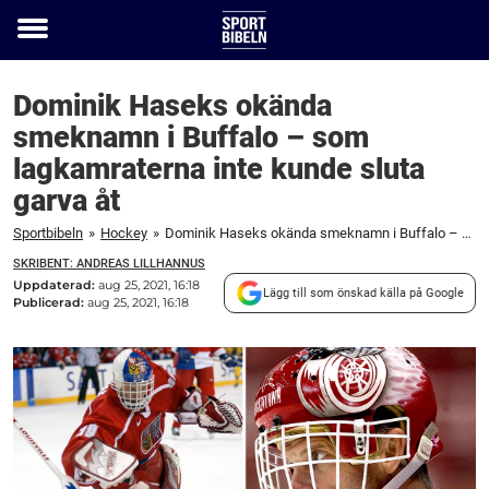
Toggle
menu
Dominik Haseks okända
smeknamn i Buffalo – som
lagkamraterna inte kunde sluta
garva åt
Sportbibeln
»
Hockey
»
Dominik Haseks okända smeknamn i Buffalo – som lagkamraterna inte kunde sluta garva åt
SKRIBENT: ANDREAS LILLHANNUS
Uppdaterad:
aug 25, 2021, 16:18
Lägg till som önskad källa på Google
Publicerad:
aug 25, 2021, 16:18