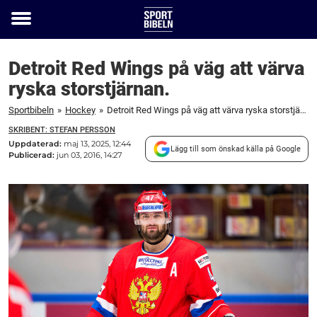
Toggle
menu
Detroit Red Wings på väg att värva
ryska storstjärnan.
Sportbibeln
»
Hockey
»
Detroit Red Wings på väg att värva ryska storstjärnan.
SKRIBENT: STEFAN PERSSON
Uppdaterad:
maj 13, 2025, 12:44
Lägg till som önskad källa på Google
Publicerad:
jun 03, 2016, 14:27