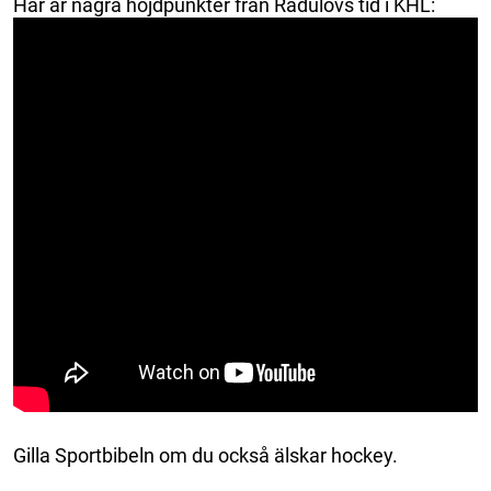
Här är några höjdpunkter från Radulovs tid i KHL:
Gilla Sportbibeln om du också älskar hockey.