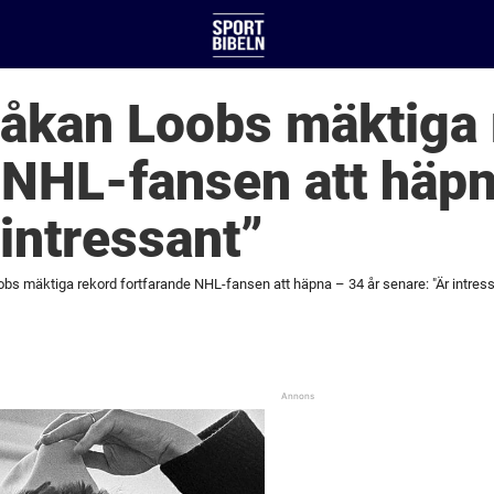
Håkan Loobs mäktiga
 NHL-fansen att häpn
 intressant”
bs mäktiga rekord fortfarande NHL-fansen att häpna – 34 år senare: "Är intres