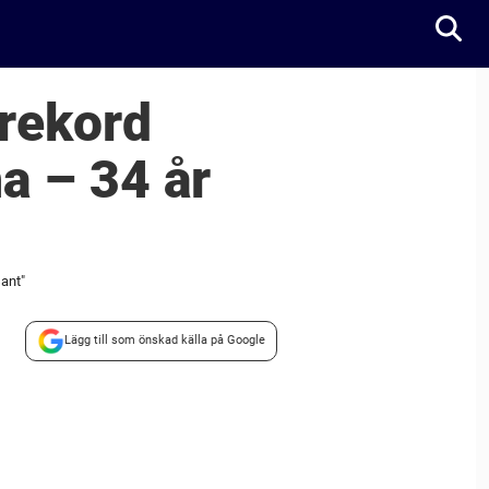
 rekord
a – 34 år
sant"
Lägg till som önskad källa på Google