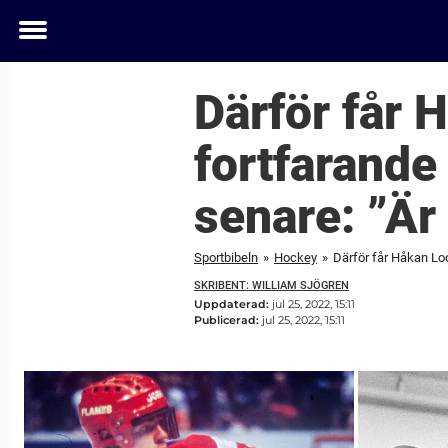
Toggle
menu
Därför får 
fortfarande
senare: ”Är
Sportbibeln
»
Hockey
»
Därför får Håkan Loo
SKRIBENT: WILLIAM SJÖGREN
Uppdaterad:
jul 25, 2022, 15:11
Publicerad:
jul 25, 2022, 15:11