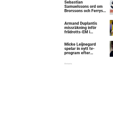
Sebastian
Samuelssons ord om
Brorssons och Ferrys
kritik
Armand Duplantis
missräkning inför
friidrotts-EM i
Birmingham
Micke Leijnegard
spelar in nytt tv-
program efter
Mästarnas mästare