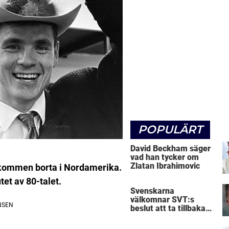
POPULÄRT
David Beckham säger
vad han tycker om
Zlatan Ibrahimovic
gkommen borta i Nordamerika.
tet av 80-talet.
Svenskarna
välkomnar SVT:s
beslut att ta tillbaka
Micke Leijnegard