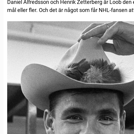
Daniel Alfredsson och Henrik Zetterberg är Loob den 
mål eller fler. Och det är något som får NHL-fansen a