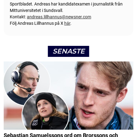
Sportbladet. Andreas har kandidatexamen i journalistik från
Mittuniversitetet i Sundsvall.
Kontakt:
andreas.lillhannus@newsner.com
Följ Andreas Lillhannus på X
här
.
SENASTE
Sebastian Samuelssons ord om Brorssons och