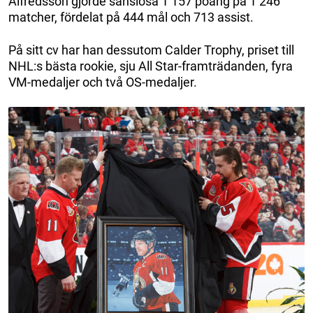
Alfredsson gjorde sanslösa 1 157 poäng på 1 246
matcher, fördelat på 444 mål och 713 assist.
På sitt cv har han dessutom Calder Trophy, priset till
NHL:s bästa rookie, sju All Star-framträdanden, fyra
VM-medaljer och två OS-medaljer.