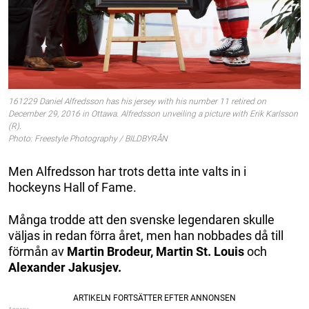
161229 Daniel Alfredsson has his jersey with his number 11 retired on
December 29, 2016 in Ottawa. Alfredsson unveiling a picture with Erik Karlsson
(R).
Photo: Freestyle Photography / BILDBYRÅN
Men Alfredsson har trots detta inte valts in i
hockeyns Hall of Fame.
Många trodde att den svenske legendaren skulle
väljas in redan förra året, men han nobbades då till
förmån av
Martin Brodeur, Martin St. Louis
och
Alexander Jakusjev.