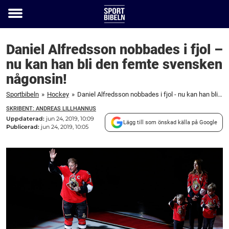
Toggle
menu
Daniel Alfredsson nobbades i fjol –
nu kan han bli den femte svensken
någonsin!
Sportbibeln
»
Hockey
»
Daniel Alfredsson nobbades i fjol - nu kan han bli den femte svensken någonsin!
SKRIBENT: ANDREAS LILLHANNUS
Uppdaterad:
jun 24, 2019, 10:09
Lägg till som önskad källa på Google
Publicerad:
jun 24, 2019, 10:05