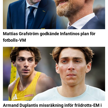
Mattias Grafström godkände Infantinos plan för
fotbolls-VM
Armand Duplantis missräkning inför friidrotts-EM i