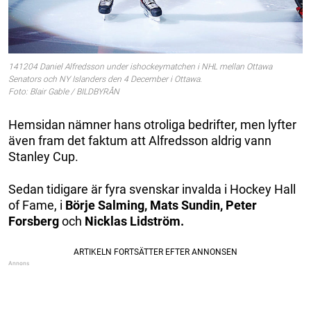
141204 Daniel Alfredsson under ishockeymatchen i NHL mellan Ottawa
Senators och NY Islanders den 4 December i Ottawa.
Foto: Blair Gable / BILDBYRÅN
Hemsidan nämner hans otroliga bedrifter, men lyfter
även fram det faktum att Alfredsson aldrig vann
Stanley Cup.
Sedan tidigare är fyra svenskar invalda i Hockey Hall
of Fame, i
Börje Salming, Mats Sundin, Peter
Forsberg
och
Nicklas Lidström.