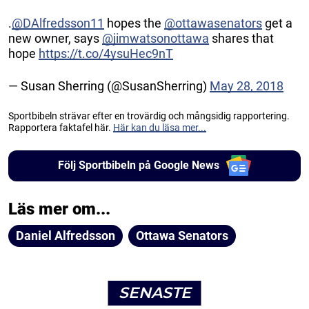
.
@DAlfredsson11
hopes the
@ottawasenators
get a
new owner, says
@jimwatsonottawa
shares that
hope
https://t.co/4ysuHec9nT
— Susan Sherring (@SusanSherring)
May 28, 2018
Sportbibeln strävar efter en trovärdig och mångsidig rapportering.
Rapportera faktafel här.
Här kan du läsa mer...
Följ Sportbibeln på Google News
Läs mer om...
Daniel Alfredsson
Ottawa Senators
SENASTE