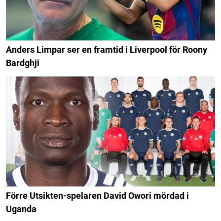
Anders Limpar ser en framtid i Liverpool för Roony
Bardghji
Förre Utsikten-spelaren David Owori mördad i
Uganda