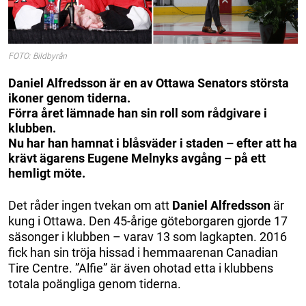
FOTO: Bildbyrån
Daniel Alfredsson är en av Ottawa Senators största
ikoner genom tiderna.
Förra året lämnade han sin roll som rådgivare i
klubben.
Nu har han hamnat i blåsväder i staden – efter att ha
krävt ägarens Eugene Melnyks avgång – på ett
hemligt möte.
Det råder ingen tvekan om att
Daniel Alfredsson
är
kung i Ottawa. Den 45-årige göteborgaren gjorde 17
säsonger i klubben – varav 13 som lagkapten. 2016
fick han sin tröja hissad i hemmaarenan Canadian
Tire Centre. ”Alfie” är även ohotad etta i klubbens
totala poängliga genom tiderna.