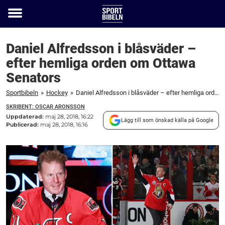
Toggle
menu
Daniel Alfredsson i blåsväder –
efter hemliga orden om Ottawa
Senators
Sportbibeln
»
Hockey
»
Daniel Alfredsson i blåsväder – efter hemliga orden om Ottawa Senators
SKRIBENT: OSCAR ARONSSON
Uppdaterad:
maj 28, 2018, 16:22
Lägg till som önskad källa på Google
Publicerad:
maj 28, 2018, 16:16