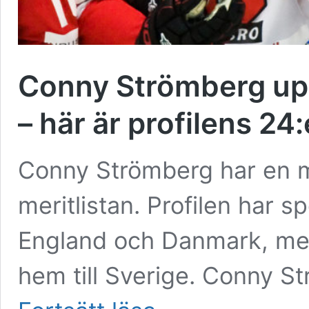
Conny Strömberg upp
– här är profilens 24:
Conny Strömberg har en mi
meritlistan. Profilen har spe
England och Danmark, men 
hem till Sverige. Conny S
Conny