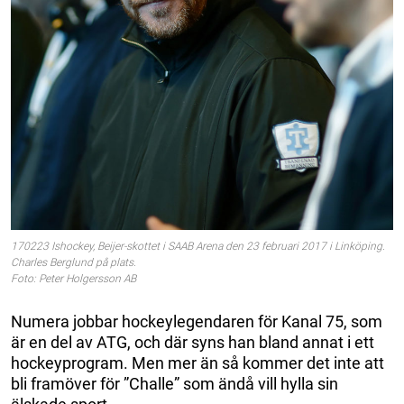
170223 Ishockey, Beijer-skottet i SAAB Arena den 23 februari 2017 i Linköping.
Charles Berglund på plats.
Foto: Peter Holgersson AB
Numera jobbar hockeylegendaren för Kanal 75, som
är en del av ATG, och där syns han bland annat i ett
hockeyprogram. Men mer än så kommer det inte att
bli framöver för ”Challe” som ändå vill hylla sin