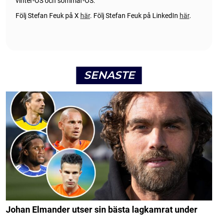
vinter-OS och sommar-OS.
Följ Stefan Feuk på X
här
.
Följ Stefan Feuk på LinkedIn
här
.
SENASTE
Johan Elmander utser sin bästa lagkamrat under