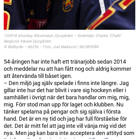
120918 Ishockey, Allsvenskan, Djurgården – Södertälje: Charles ”Challe”
Berglund, tränare Djurgården.
© Bildbyrån – 86256 – Foto: Joel Marklund / BILDBYRÅN
54-åringen har inte haft ett tränarjobb sedan 2014
och meddelar nu att han fått nog och aldrig kommer
att återvända till båset igen.
– Den miljö jag själv spelade i finns inte längre. Jag
gillar inte hur det har blivit i vare sig hockeyn eller i
samhället i övrigt när det bara handlar om mig, mig,
mig. Förr stod man upp för laget och klubben. Nu
tänker spelarna på pengar och sig själva i första
hand. Det är en ny tid och jag har full förståelse för
det. Det är mitt fel att jag inte vill vänja mig vid det
nya. Men jag kan bara inte acceptera den attityd som