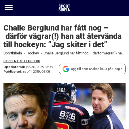
Toggle
menu
Challe Berglund har fått nog –
därför vägrar(!) han att återvända
till hockeyn: ”Jag skiter i det”
Sportbibeln
»
Hockey
»
Challe Berglund har fått nog – därför vägrar(!) han att återvända till hockeyn: "Jag skiter i det"
SKRIBENT: STEFAN FEUK
Uppdaterad:
jan 30, 2025, 13:08
Lägg till som önskad källa på Google
Publicerad:
sep 11, 2019, 09:08