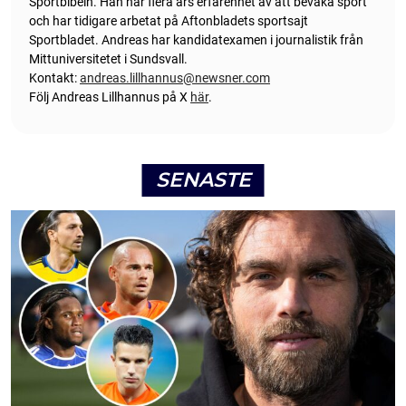
Sportbibeln. Han har flera års erfarenhet av att bevaka sport
och har tidigare arbetat på Aftonbladets sportsajt
Sportbladet. Andreas har kandidatexamen i journalistik från
Mittuniversitetet i Sundsvall.
Kontakt:
andreas.lillhannus@newsner.com
Följ Andreas Lillhannus på X
här
.
SENASTE