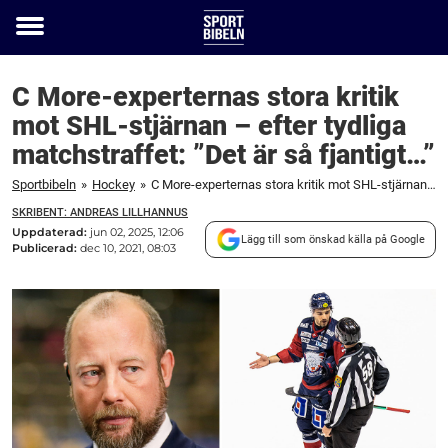
Toggle
menu
C More-experternas stora kritik
mot SHL-stjärnan – efter tydliga
matchstraffet: ”Det är så fjantigt…”
Sportbibeln
»
Hockey
»
C More-experternas stora kritik mot SHL-stjärnan – efter tydliga matchstraffet: ”Det är så fjantigt...”
SKRIBENT: ANDREAS LILLHANNUS
Uppdaterad:
jun 02, 2025, 12:06
Lägg till som önskad källa på Google
Publicerad:
dec 10, 2021, 08:03