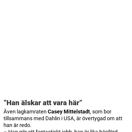
”Han älskar att vara här”
Även lagkamraten
Casey
Mittelstadt
, som bor
tillsammans med Dahlin i USA, är övertygad om att
han är redo.
– Han gör ett fantastiskt jobb, han är lika hänförd