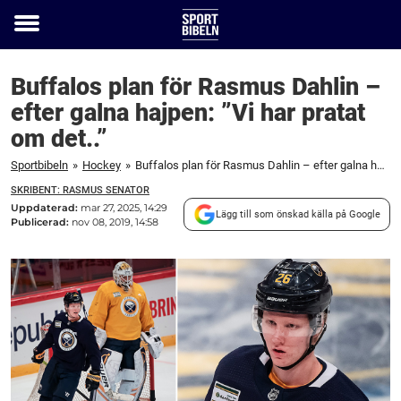
Toggle
menu
Buffalos plan för Rasmus Dahlin –
efter galna hajpen: ”Vi har pratat
om det..”
Sportbibeln
»
Hockey
»
Buffalos plan för Rasmus Dahlin – efter galna hajpen: "Vi har pratat om det.."
SKRIBENT: RASMUS SENATOR
Uppdaterad:
mar 27, 2025, 14:29
Lägg till som önskad källa på Google
Publicerad:
nov 08, 2019, 14:58