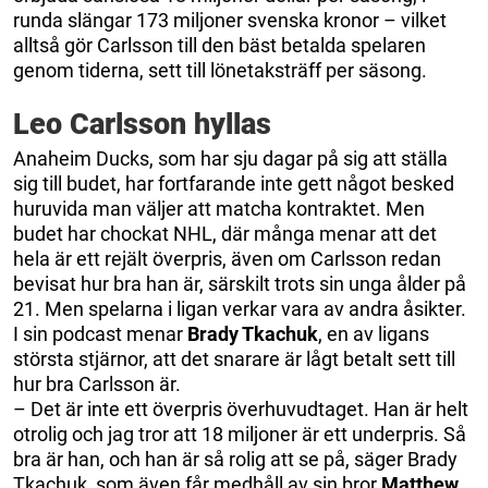
runda slängar 173 miljoner svenska kronor – vilket
alltså gör Carlsson till den bäst betalda spelaren
genom tiderna, sett till lönetaksträff per säsong.
Leo Carlsson hyllas
Anaheim Ducks, som har sju dagar på sig att ställa
sig till budet, har fortfarande inte gett något besked
huruvida man väljer att matcha kontraktet. Men
budet har chockat NHL, där många menar att det
hela är ett rejält överpris, även om Carlsson redan
bevisat hur bra han är, särskilt trots sin unga ålder på
21. Men spelarna i ligan verkar vara av andra åsikter.
I sin podcast menar
Brady Tkachuk
, en av ligans
största stjärnor, att det snarare är lågt betalt sett till
hur bra Carlsson är.
– Det är inte ett överpris överhuvudtaget. Han är helt
otrolig och jag tror att 18 miljoner är ett underpris. Så
bra är han, och han är så rolig att se på, säger Brady
Tkachuk, som även får medhåll av sin bror
Matthew