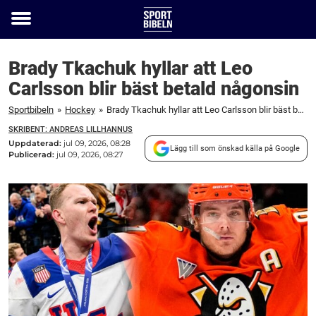
Toggle
menu
Brady Tkachuk hyllar att Leo
Carlsson blir bäst betald någonsin
Sportbibeln
»
Hockey
»
Brady Tkachuk hyllar att Leo Carlsson blir bäst betald någonsin
SKRIBENT: ANDREAS LILLHANNUS
Uppdaterad:
jul 09, 2026, 08:28
Lägg till som önskad källa på Google
Publicerad:
jul 09, 2026, 08:27