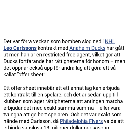
Det var förra veckan som bomben slog ned i
NHL
.
Leo Carlssons
kontrakt med
Anaheim Ducks
har gått
ut men han är en restricted free agent, vilket gör att
Ducks fortfarande har rättigheterna för honom – men
det öppnar också upp för andra lag att göra ett så
kallat ”offer sheet”.
Ett offer sheet innebär att ett annat lag kan erbjuda
ett kontrakt till en spelare, och det är sedan upp till
klubben som äger rättigheterna att antingen matcha
erbjudandet med exakt samma summa – eller vara
tvungna att ge bort spelaren. Och det var exakt som
hände med Carlsson, då
Philadelphia Flyers
valde att
erbjuda sanslösa 18 miljoner dollar per säsong, i