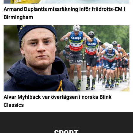
Armand Duplantis missräkning inför friidrotts-EM i
Birmingham
Alvar Myhlback var överlägsen i norska Blink
Classics