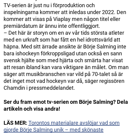
TV-serien är just nu i förproduktion och
inspelningarna kommer att inledas under 2022. Den
kommer att visas på Viaplay men någon titel eller
premiärdatum är ännu inte offentliggjort.
– Det här är storyn om en av vår tids största atleter
med en urkraft som har fått en hel idrottsvärld att
häpna. Med sitt ärrade ansikte är Börje Salming inte
bara ishockeyn förkroppsligad utan också en sann
svensk hjälte som med hjärta och smärta har visat
att resan ibland kan vara viktigare än målet. Om man
säger att musikbranschen var vild på 70-talet så är
det inget mot vad hockeyn var då, säger regissören
Chamdin i pressmeddelandet.
Ser du fram emot tv-serien om Börje Salming? Dela
artikeln och visa andra!
LÄS MER:
Torontos materialare avslöjar vad som
gjorde Börje Salming unik – med skönaste