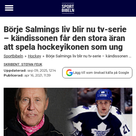
Toggle
menu
Börje Salmings liv blir nu tv-serie
– kändissonen får den stora äran
att spela hockeyikonen som ung
Sportbibeln
»
Hockey
»
Börje Salmings liv blir nu tv-serie – kändissonen får den stora äran att spela hockeyikonen som ung
SKRIBENT: STEFAN FEUK
Uppdaterad:
sep 09, 2025, 12:14
Lägg till som önskad källa på Google
Publicerad:
apr 16, 2021, 11:39