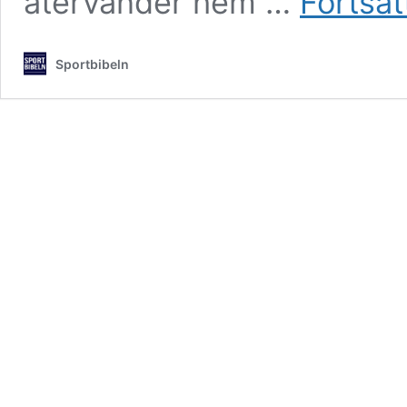
återvänder hem …
Fortsät
Sportbibeln