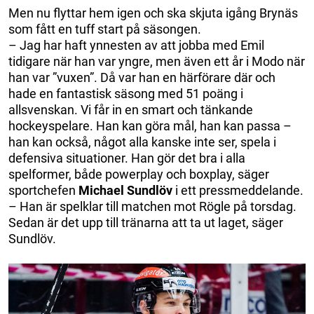
Men nu flyttar hem igen och ska skjuta igång Brynäs
som fått en tuff start på säsongen.
– Jag har haft ynnesten av att jobba med Emil
tidigare när han var yngre, men även ett år i Modo när
han var ”vuxen”. Då var han en härförare där och
hade en fantastisk säsong med 51 poäng i
allsvenskan. Vi får in en smart och tänkande
hockeyspelare. Han kan göra mål, han kan passa –
han kan också, något alla kanske inte ser, spela i
defensiva situationer. Han gör det bra i alla
spelformer, både powerplay och boxplay, säger
sportchefen
Michael Sundlöv
i ett pressmeddelande.
– Han är spelklar till matchen mot Rögle på torsdag.
Sedan är det upp till tränarna att ta ut laget, säger
Sundlöv.