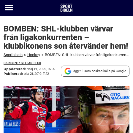
Toggle
menu
BOMBEN: SHL-klubben värvar
från ligakonkurrenten –
klubbikonens son återvänder hem!
Sportbibeln
»
Hockey
»
BOMBEN: SHL-klubben värvar från ligakonkurrenten – klubbikonens son återvänder hem!
SKRIBENT: STEFAN FEUK
Uppdaterad:
maj 19, 2025, 14:14
Lägg till som önskad källa på Google
Publicerad:
okt 21, 2019, 11:12