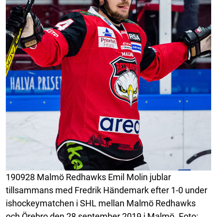
190928 Malmö Redhawks Emil Molin jublar
tillsammans med Fredrik Händemark efter 1-0 under
ishockeymatchen i SHL mellan Malmö Redhawks
och Örebro den 28 september 2019 i Malmö. Foto: