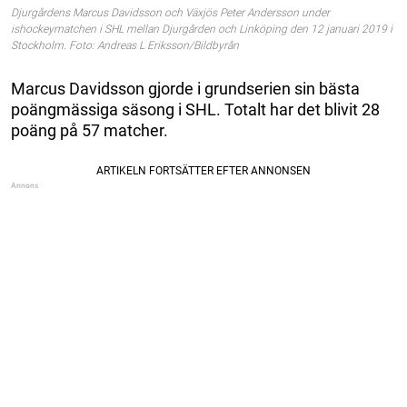
Djurgårdens Marcus Davidsson och Växjös Peter Andersson under
ishockeymatchen i SHL mellan Djurgården och Linköping den 12 januari 2019 i
Stockholm. Foto: Andreas L Eriksson/Bildbyrån
Marcus Davidsson gjorde i grundserien sin bästa
poängmässiga säsong i SHL. Totalt har det blivit 28
poäng på 57 matcher.