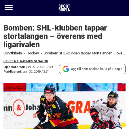
Toggle
menu
Bomben: SHL-klubben tappar
stortalangen – överens med
ligarivalen
Sportbibeln
»
Hockey
»
Bomben: SHL-klubben tappar stortalangen – överens med ligarivalen
SKRIBENT: RASMUS SENATOR
Uppdaterad:
jun 02, 2025, 12:49
Lägg till som önskad källa på Google
Publicerad:
apr 02, 2019, 12:31