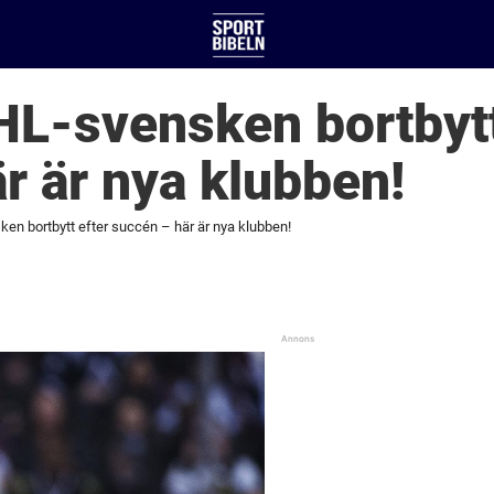
L-svensken bortbytt
r är nya klubben!
n bortbytt efter succén – här är nya klubben!