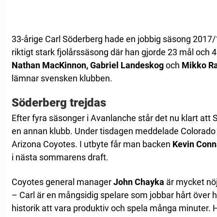
33-årige Carl Söderberg hade en jobbig säsong 2017
riktigt stark fjolårssäsong där han gjorde 23 mål och
Nathan MacKinnon, Gabriel Landeskog
och
Mikko R
lämnar svensken klubben.
Söderberg trejdas
Efter fyra säsonger i Avanlanche står det nu klart att 
en annan klubb. Under tisdagen meddelade Colorado a
Arizona Coyotes. I utbyte får man backen
Kevin Conn
i nästa sommarens draft.
Coyotes general manager
John Chayka
är mycket nöj
– Carl är en mångsidig spelare som jobbar hårt över
historik att vara produktiv och spela många minuter. Ha