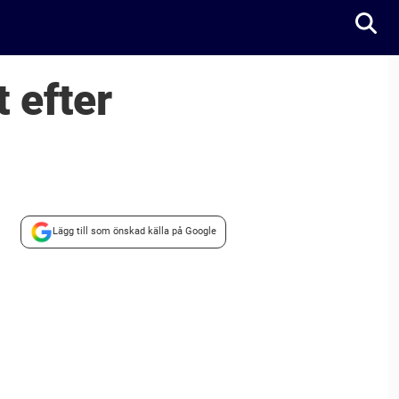
 efter
Lägg till som önskad källa på Google