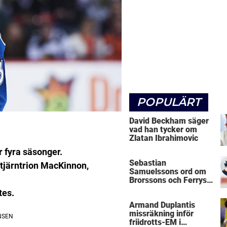
POPULÄRT
David Beckham säger
vad han tycker om
Zlatan Ibrahimovic
 fyra säsonger.
Sebastian
 stjärntrion MacKinnon,
Samuelssons ord om
Brorssons och Ferrys
kritik
tes.
Armand Duplantis
missräkning inför
friidrotts-EM i