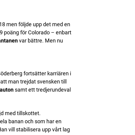
/18 men följde upp det med en
 49 poäng för Colorado – enbart
antanen
var bättre. Men nu
Söderberg fortsätter karriären i
tt man trejdat svensken till
auton
samt ett tredjerundeval
d med tillskottet.
 hela banan och som har en
n vill stabilisera upp vårt lag