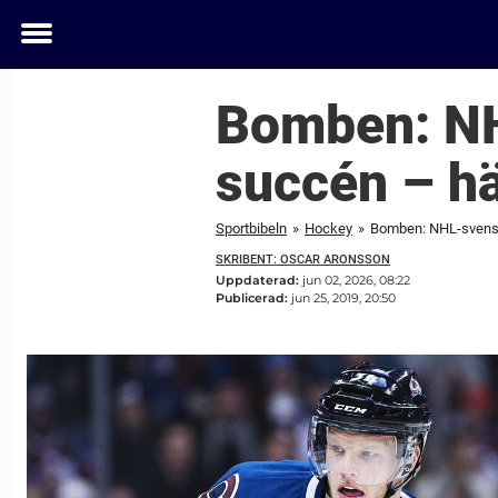
Toggle
menu
Bomben: NH
succén – hä
Sportbibeln
»
Hockey
»
Bomben: NHL-svenske
SKRIBENT: OSCAR ARONSSON
Uppdaterad:
jun 02, 2026, 08:22
Publicerad:
jun 25, 2019, 20:50