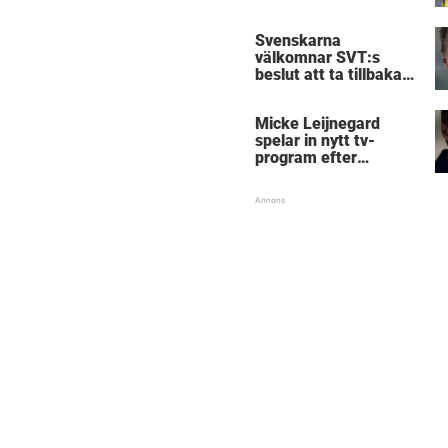
Birmingham
Svenskarna
välkomnar SVT:s
beslut att ta tillbaka
Micke Leijnegard
Micke Leijnegard
spelar in nytt tv-
program efter
Mästarnas mästare