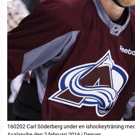
160202 Carl Söderberg under en ishockeyträning me
Avalanche den 2 februari 2016 i Denver.