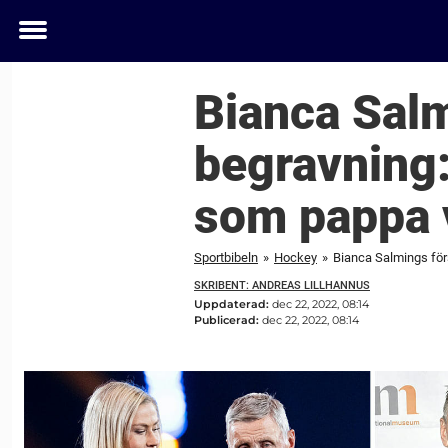
Toggle
menu
Bianca Salm
begravning:
som pappa v
Sportbibeln
»
Hockey
»
Bianca Salmings förs
SKRIBENT: ANDREAS LILLHANNUS
Uppdaterad:
dec 22, 2022, 08:14
Publicerad:
dec 22, 2022, 08:14