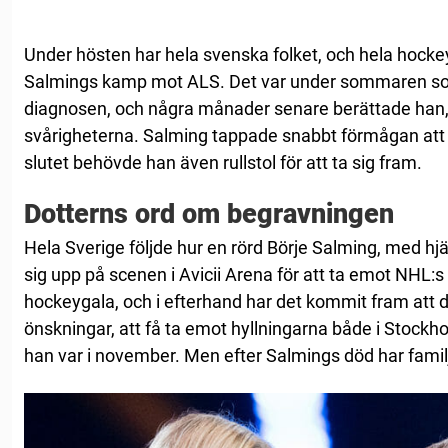
Under hösten har hela svenska folket, och hela hockeyv
Salmings kamp mot ALS. Det var under sommaren so
diagnosen, och några månader senare berättade han, 
svårigheterna. Salming tappade snabbt förmågan att ä
slutet behövde han även rullstol för att ta sig fram.
Dotterns ord om begravningen
Hela Sverige följde hur en rörd Börje Salming, med hjä
sig upp på scenen i Avicii Arena för att ta emot NHL:
hockeygala, och i efterhand har det kommit fram att d
önskningar, att få ta emot hyllningarna både i Stockh
han var i november. Men efter Salmings död har familj