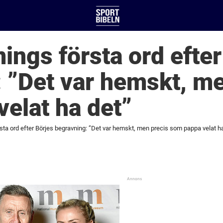
ings första ord efter
 ”Det var hemskt, me
elat ha det”
ta ord efter Börjes begravning: ”Det var hemskt, men precis som pappa velat h