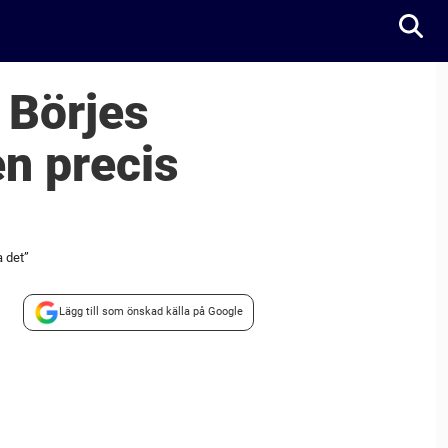
 Börjes
n precis
a det”
Lägg till som önskad källa på Google