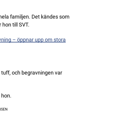
 hela familjen. Det kändes som
hon till SVT.
avning – öppnar upp om stora
h tuff, och begravningen var
r hon.